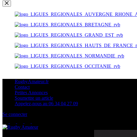
RugbyAmateur.fr
Contact
Petites Annonces
Soumettre un article
Appelez-nous au 06 34 04 27 09
Se connecter