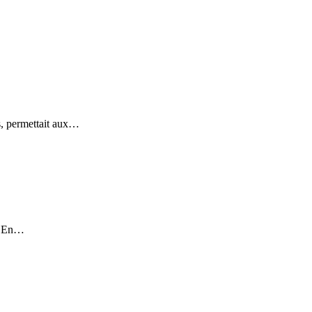
s, permettait aux…
e. En…