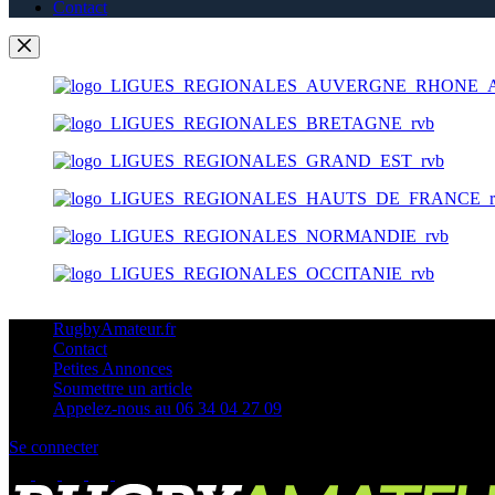
Contact
RugbyAmateur.fr
Contact
Petites Annonces
Soumettre un article
Appelez-nous au 06 34 04 27 09
Se connecter