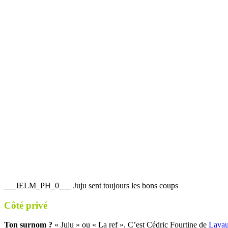
___IELM_PH_0___ Juju sent toujours les bons coups
Côté privé
Ton surnom ?
« Juju » ou « La ref ». C’est Cédric Fourtine de
Lavau