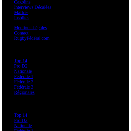
Cagolins
Interviews Décalées
Maffrés
Insolites
Mentions Légales
Contact
RugbyFédéral.com
Calendriers et Résultats
Top 14
Pro D2
Nationale
Fédérale 1
Fédérale 2
Fédérale 3
Régionales
Classements
Top 14
Pro D2
Nationale
Fédérale 1