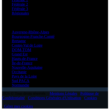
Fédérale 2
Fédérale 3
Régionales
Régionales
Auvergne-Rhône-Alpes
Bourgogne-Franche-Comté
Bretagne
Centre-Val de Loire
DOM-TOM
Grand Est
Hauts-de-France
Île-de-France
Nouvelle-Aquitaine
Occitanie
Pays de la Loire
Sud PACA
Normandie
2026 © Tous droits réservés -
Mentions Légales
-
Politique de
Confidentialité
-
Conditions Générales d'Utilisation
-
Cookies
-
Gérer mes cookies