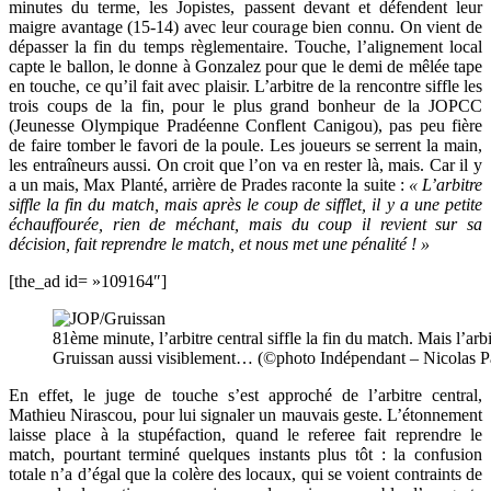
minutes du terme, les Jopistes, passent devant et défendent leur
maigre avantage (15-14) avec leur courage bien connu. On vient de
dépasser la fin du temps règlementaire. Touche, l’alignement local
capte le ballon, le donne à Gonzalez pour que le demi de mêlée tape
en touche, ce qu’il fait avec plaisir. L’arbitre de la rencontre siffle les
trois coups de la fin, pour le plus grand bonheur de la JOPCC
(Jeunesse Olympique Pradéenne Conflent Canigou), pas peu fière
de faire tomber le favori de la poule. Les joueurs se serrent la main,
les entraîneurs aussi. On croit que l’on va en rester là, mais. Car il y
a un mais, Max Planté, arrière de Prades raconte la suite :
« L’arbitre
siffle la fin du match, mais après le coup de sifflet, il y a une petite
échauffourée, rien de méchant, mais du coup il revient sur sa
décision, fait reprendre le match, et nous met une pénalité ! »
[the_ad id= »109164″]
81ème minute, l’arbitre central siffle la fin du match. Mais l’arb
Gruissan aussi visiblement… (©photo Indépendant – Nicolas P
En effet, le juge de touche s’est approché de l’arbitre central,
Mathieu Nirascou, pour lui signaler un mauvais geste. L’étonnement
laisse place à la stupéfaction, quand le referee fait reprendre le
match, pourtant terminé quelques instants plus tôt : la confusion
totale n’a d’égal que la colère des locaux, qui se voient contraints de