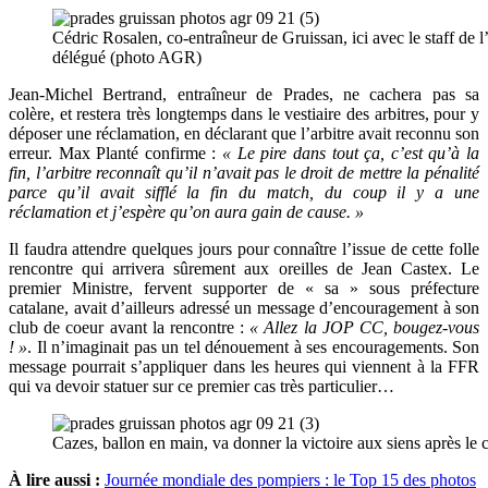
Cédric Rosalen, co-entraîneur de Gruissan, ici avec le staff de 
délégué (photo AGR)
Jean-Michel Bertrand, entraîneur de Prades, ne cachera pas sa
colère, et restera très longtemps dans le vestiaire des arbitres, pour y
déposer une réclamation, en déclarant que l’arbitre avait reconnu son
erreur. Max Planté confirme :
« Le pire dans tout ça, c’est qu’à la
fin, l’arbitre reconnaît qu’il n’avait pas le droit de mettre la pénalité
parce qu’il avait sifflé la fin du match, du coup il y a une
réclamation et j’espère qu’on aura gain de cause. »
Il faudra attendre quelques jours pour connaître l’issue de cette folle
rencontre qui arrivera sûrement aux oreilles de Jean Castex. Le
premier Ministre, fervent supporter de « sa » sous préfecture
catalane, avait d’ailleurs adressé un message d’encouragement à son
club de coeur avant la rencontre :
« Allez la JOP CC, bougez-vous
! »
. Il n’imaginait pas un tel dénouement à ses encouragements. Son
message pourrait s’appliquer dans les heures qui viennent à la FFR
qui va devoir statuer sur ce premier cas très particulier…
Cazes, ballon en main, va donner la victoire aux siens après le co
À lire aussi :
Journée mondiale des pompiers : le Top 15 des photos