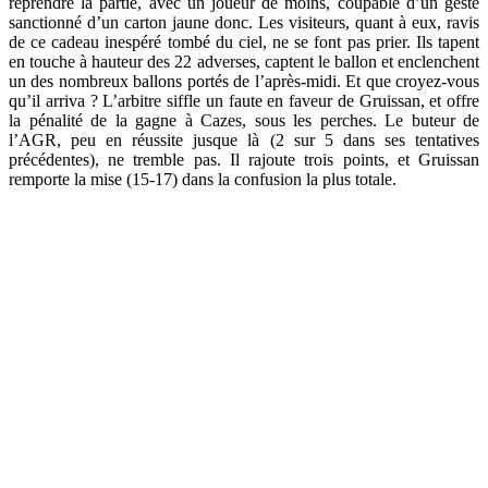
reprendre la partie, avec un joueur de moins, coupable d’un geste
sanctionné d’un carton jaune donc. Les visiteurs, quant à eux, ravis
de ce cadeau inespéré tombé du ciel, ne se font pas prier. Ils tapent
en touche à hauteur des 22 adverses, captent le ballon et enclenchent
un des nombreux ballons portés de l’après-midi. Et que croyez-vous
qu’il arriva ? L’arbitre siffle un faute en faveur de Gruissan, et offre
la pénalité de la gagne à Cazes, sous les perches. Le buteur de
l’AGR, peu en réussite jusque là (2 sur 5 dans ses tentatives
précédentes), ne tremble pas. Il rajoute trois points, et Gruissan
remporte la mise (15-17) dans la confusion la plus totale.