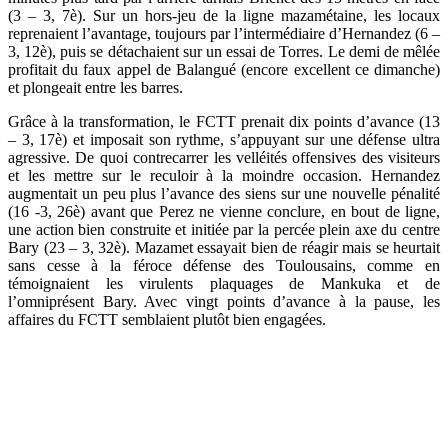
(3 – 3, 7è). Sur un hors-jeu de la ligne mazamétaine, les locaux
reprenaient l’avantage, toujours par l’intermédiaire d’Hernandez (6 –
3, 12è), puis se détachaient sur un essai de Torres. Le demi de mêlée
profitait du faux appel de Balangué (encore excellent ce dimanche)
et plongeait entre les barres.
Grâce à la transformation, le FCTT prenait dix points d’avance (13
– 3, 17è) et imposait son rythme, s’appuyant sur une défense ultra
agressive. De quoi contrecarrer les velléités offensives des visiteurs
et les mettre sur le reculoir à la moindre occasion. Hernandez
augmentait un peu plus l’avance des siens sur une nouvelle pénalité
(16 -3, 26è) avant que Perez ne vienne conclure, en bout de ligne,
une action bien construite et initiée par la percée plein axe du centre
Bary (23 – 3, 32è). Mazamet essayait bien de réagir mais se heurtait
sans cesse à la féroce défense des Toulousains, comme en
témoignaient les virulents plaquages de Mankuka et de
l’omniprésent Bary. Avec vingt points d’avance à la pause, les
affaires du FCTT semblaient plutôt bien engagées.