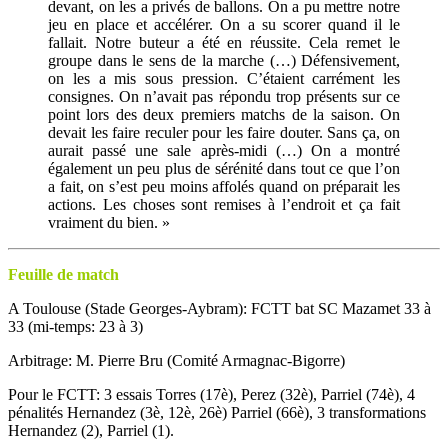
devant, on les a privés de ballons. On a pu mettre notre
jeu en place et accélérer. On a su scorer quand il le
fallait. Notre buteur a été en réussite. Cela remet le
groupe dans le sens de la marche (…) Défensivement,
on les a mis sous pression. C’étaient carrément les
consignes. On n’avait pas répondu trop présents sur ce
point lors des deux premiers matchs de la saison. On
devait les faire reculer pour les faire douter. Sans ça, on
aurait passé une sale après-midi (…) On a montré
également un peu plus de sérénité dans tout ce que l’on
a fait, on s’est peu moins affolés quand on préparait les
actions. Les choses sont remises à l’endroit et ça fait
vraiment du bien. »
Feuille de match
A Toulouse (Stade Georges-Aybram): FCTT bat SC Mazamet 33 à
33 (mi-temps: 23 à 3)
Arbitrage: M. Pierre Bru (Comité Armagnac-Bigorre)
Pour le FCTT: 3 essais Torres (17è), Perez (32è), Parriel (74è), 4
pénalités Hernandez (3è, 12è, 26è) Parriel (66è), 3 transformations
Hernandez (2), Parriel (1).