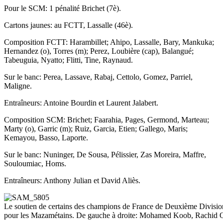
Pour le SCM: 1 pénalité Brichet (7è).
Cartons jaunes: au FCTT, Lassalle (46è).
Composition FCTT: Harambillet; Ahipo, Lassalle, Bary, Mankuka;
Hernandez (o), Torres (m); Perez, Loubière (cap), Balangué;
Tabeuguia, Nyatto; Flitti, Tine, Raynaud.
Sur le banc: Perea, Lassave, Rabaj, Cettolo, Gomez, Parriel,
Maligne.
Entraîneurs: Antoine Bourdin et Laurent Jalabert.
Composition SCM: Brichet; Faarahia, Pages, Germond, Marteau;
Marty (o), Garric (m); Ruiz, Garcia, Etien; Gallego, Maris;
Kemayou, Basso, Laporte.
Sur le banc: Nuninger, De Sousa, Pélissier, Zas Moreira, Maffre,
Souloumiac, Homs.
Entraîneurs: Anthony Julian et David Aliès.
Le soutien de certains des champions de France de Deuxième Division
pour les Mazamétains. De gauche à droite: Mohamed Koob, Rachid Q