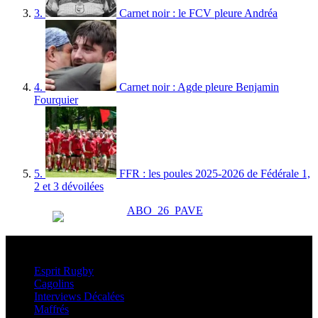
3.
Carnet noir : le FCV pleure Andréa
4.
Carnet noir : Agde pleure Benjamin
Fourquier
5.
FFR : les poules 2025-2026 de Fédérale 1,
2 et 3 dévoilées
Esprit Rugby
Esprit Rugby
Cagolins
Interviews Décalées
Maffrés