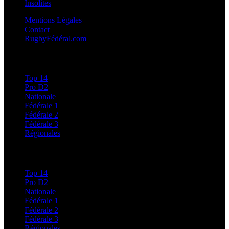
Insolites
Mentions Légales
Contact
RugbyFédéral.com
Calendriers et Résultats
Top 14
Pro D2
Nationale
Fédérale 1
Fédérale 2
Fédérale 3
Régionales
Classements
Top 14
Pro D2
Nationale
Fédérale 1
Fédérale 2
Fédérale 3
Régionales