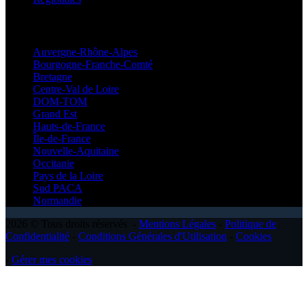
Régionales
Auvergne-Rhône-Alpes
Bourgogne-Franche-Comté
Bretagne
Centre-Val de Loire
DOM-TOM
Grand Est
Hauts-de-France
Île-de-France
Nouvelle-Aquitaine
Occitanie
Pays de la Loire
Sud PACA
Normandie
2026 © Tous droits réservés -
Mentions Légales
-
Politique de
Confidentialité
-
Conditions Générales d'Utilisation
-
Cookies
-
Gérer mes cookies