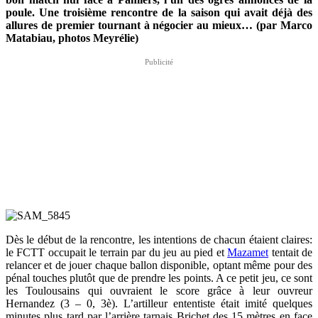
poule. Une troisième rencontre de la saison qui avait déjà des
allures de premier tournant à négocier au mieux… (par Marco
Matabiau, photos Meyrélie)
Dès le début de la rencontre, les intentions de chacun étaient claires:
le FCTT occupait le terrain par du jeu au pied et
Mazamet
tentait de
relancer et de jouer chaque ballon disponible, optant même pour des
pénal touches plutôt que de prendre les points. A ce petit jeu, ce sont
les Toulousains qui ouvraient le score grâce à leur ouvreur
Hernandez (3 – 0, 3è). L’artilleur ententiste était imité quelques
minutes plus tard par l’arrière tarnais Brichet des 15 mètres en face