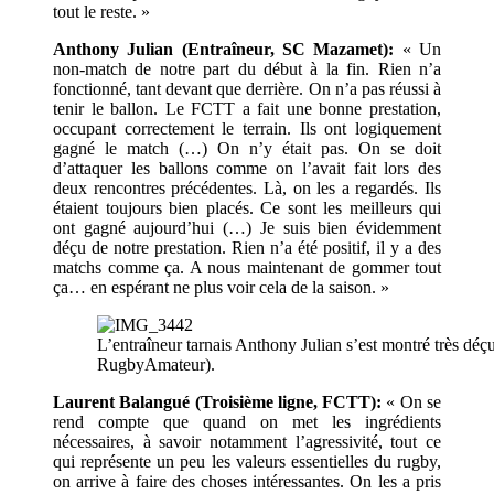
tout le reste. »
Anthony Julian (Entraîneur, SC Mazamet):
« Un
non-match de notre part du début à la fin. Rien n’a
fonctionné, tant devant que derrière. On n’a pas réussi à
tenir le ballon. Le FCTT a fait une bonne prestation,
occupant correctement le terrain. Ils ont logiquement
gagné le match (…) On n’y était pas. On se doit
d’attaquer les ballons comme on l’avait fait lors des
deux rencontres précédentes. Là, on les a regardés. Ils
étaient toujours bien placés. Ce sont les meilleurs qui
ont gagné aujourd’hui (…) Je suis bien évidemment
déçu de notre prestation. Rien n’a été positif, il y a des
matchs comme ça. A nous maintenant de gommer tout
ça… en espérant ne plus voir cela de la saison. »
L’entraîneur tarnais Anthony Julian s’est montré très déçu
RugbyAmateur).
Laurent Balangué (Troisième ligne, FCTT):
« On se
rend compte que quand on met les ingrédients
nécessaires, à savoir notamment l’agressivité, tout ce
qui représente un peu les valeurs essentielles du rugby,
on arrive à faire des choses intéressantes. On les a pris