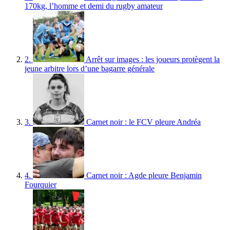
170kg, l’homme et demi du rugby amateur
2.
Arrêt sur images : les joueurs protègent la
jeune arbitre lors d’une bagarre générale
3.
Carnet noir : le FCV pleure Andréa
4.
Carnet noir : Agde pleure Benjamin
Fourquier