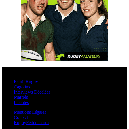
Esprit Rugby
Esprit Rugby
Cagolins
Interviews Décalées
Maffrés
Insolites
Mentions Légales
Contact
RugbyFédéral.com