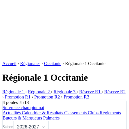
Accueil
›
Régionales
›
Occitanie
›
Régionale 1 Occitanie
Régionale 1 Occitanie
Régionale 1
›
Régionale 2
›
Régionale 3
›
Réserve R1
›
Réserve R2
›
Promotion R1
›
Promotion R2
›
Promotion R3
4 poules
J1/18
Suivre ce championnat
Actualités
Calendrier & Résultats
Classements
Clubs
Règlements
Buteurs & Marqueurs
Palmarès
Saison