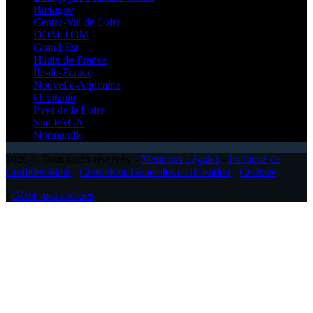
Bretagne
Centre-Val de Loire
DOM-TOM
Grand Est
Hauts-de-France
Île-de-France
Nouvelle-Aquitaine
Occitanie
Pays de la Loire
Sud PACA
Normandie
2026 © Tous droits réservés -
Mentions Légales
-
Politique de
Confidentialité
-
Conditions Générales d'Utilisation
-
Cookies
-
Gérer mes cookies