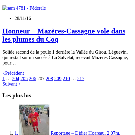
28/11/16
Honneur – Mazères-Cassagne vole dans
les plumes du Coq
Solide second de la poule 1 derrière la Vallée du Girou, Léguevin,
qui restait sur un succès à La Salvetat, recevait Mazères Cassagne,
pour…
Précédent
1
…
204
205
206
207
208
209
210
…
217
Suivant
Les plus lus
1.
Reportage – Didier Hoareau, 2.07m,