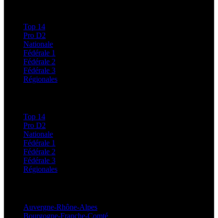
Calendriers et Résultats
Top 14
Pro D2
Nationale
Fédérale 1
Fédérale 2
Fédérale 3
Régionales
Classements
Top 14
Pro D2
Nationale
Fédérale 1
Fédérale 2
Fédérale 3
Régionales
Régionales
Auvergne-Rhône-Alpes
Bourgogne-Franche-Comté