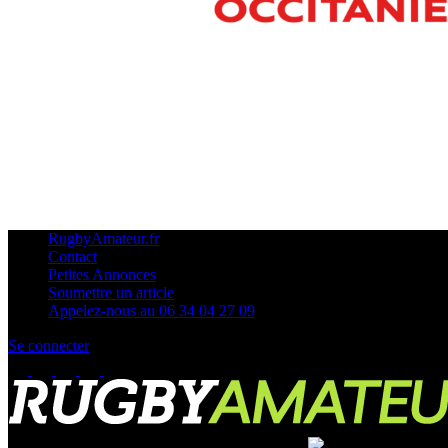
RugbyAmateur.fr
Contact
Petites Annonces
Soumettre un article
Appelez-nous au 06 34 04 27 09
Se connecter