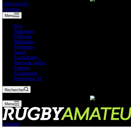
ANNONCES
s'abonner
Menu
Pros
Nationales
Fédérales
Régionales
Féminines
Jeunes
Esprit Rugby
Photos & Vidéos
Podcasts
Classements
Programme TV
Rechercher
Menu
s'abonner