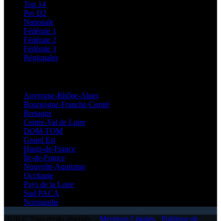
Top 14
Pro D2
Nationale
Fédérale 1
Fédérale 2
Fédérale 3
Régionales
Régionales
Auvergne-Rhône-Alpes
Bourgogne-Franche-Comté
Bretagne
Centre-Val de Loire
DOM-TOM
Grand Est
Hauts-de-France
Île-de-France
Nouvelle-Aquitaine
Occitanie
Pays de la Loire
Sud PACA
Normandie
2026 © Tous droits réservés -
Mentions Légales
-
Politique de