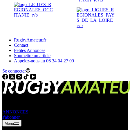
RugbyAmateur.fr
Contact
Petites Annonces
Soumettre un article
Appelez-nous au 06 34 04 27 09
Se connecter
ANNONCES
s'abonner
Menu