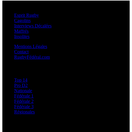
Esprit Rugby
Esprit Rugby
Cagolins
Interviews Décalées
Maffrés
Insolites
Mentions Légales
Contact
RugbyFédéral.com
Calendriers et Résultats
Top 14
Pro D2
Nationale
Fédérale 1
Fédérale 2
Fédérale 3
Régionales
Classements