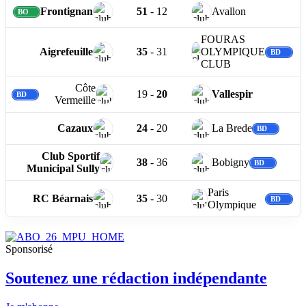
Frontignan
51
-
12
Avallon
FOURAS
Aigrefeuille
35
-
31
OLYMPIQUE
CLUB
Côte
19
-
20
Vallespir
Vermeille
Cazaux
24
-
20
La Brede
Club Sportif
38
-
36
Bobigny
Municipal Sully
Paris
RC Béarnais
35
-
30
Olympique
Sponsorisé
Soutenez une rédaction indépendante