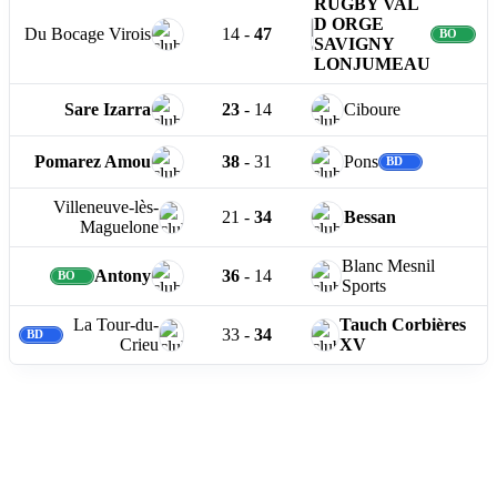
RUGBY VAL
D ORGE
Du Bocage Virois
14
-
47
SAVIGNY
LONJUMEAU
Sare Izarra
23
-
14
Ciboure
Pomarez Amou
38
-
31
Pons
Villeneuve-lès-
21
-
34
Bessan
Maguelone
Blanc Mesnil
Antony
36
-
14
Sports
La Tour-du-
Tauch Corbières
33
-
34
Crieu
XV