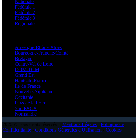
Nationale
Fédérale 1
Fédérale 2
Fédérale 3
Régionales
Régionales
Auvergne-Rhône-Alpes
Bourgogne-Franche-Comté
Bretagne
Centre-Val de Loire
DOM-TOM
Grand Est
Hauts-de-France
Île-de-France
Nouvelle-Aquitaine
Occitanie
Pays de la Loire
Sud PACA
Normandie
2026 © Tous droits réservés -
Mentions Légales
-
Politique de
Confidentialité
-
Conditions Générales d'Utilisation
-
Cookies