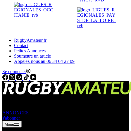
RugbyAmateur.fr
Contact
Petites Annonces
Soumettre un article
Appelez-nous au 06 34 04 27 09
Se connecter
ANNONCES
s'abonner
Menu