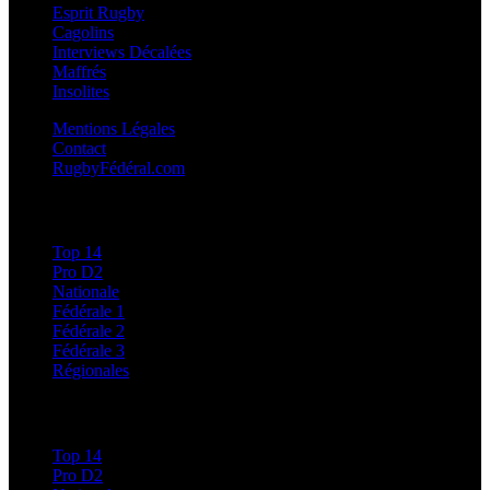
Esprit Rugby
Cagolins
Interviews Décalées
Maffrés
Insolites
Mentions Légales
Contact
RugbyFédéral.com
Calendriers et Résultats
Top 14
Pro D2
Nationale
Fédérale 1
Fédérale 2
Fédérale 3
Régionales
Classements
Top 14
Pro D2