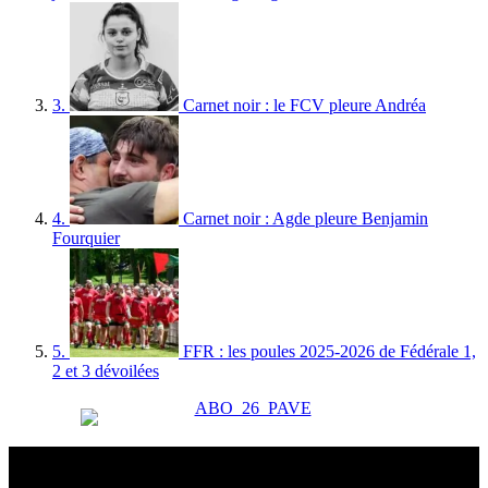
3.
Carnet noir : le FCV pleure Andréa
4.
Carnet noir : Agde pleure Benjamin
Fourquier
5.
FFR : les poules 2025-2026 de Fédérale 1,
2 et 3 dévoilées
Esprit Rugby