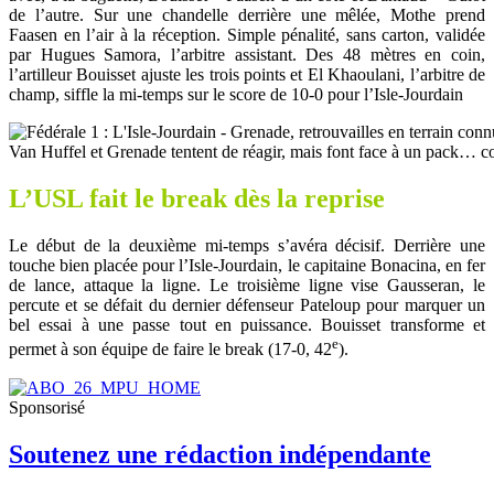
de l’autre. Sur une chandelle derrière une mêlée, Mothe prend
Faasen en l’air à la réception. Simple pénalité, sans carton, validée
par Hugues Samora, l’arbitre assistant. Des 48 mètres en coin,
l’artilleur Bouisset ajuste les trois points et El Khaoulani, l’arbitre de
champ, siffle la mi-temps sur le score de 10-0 pour l’Isle-Jourdain
Van Huffel et Grenade tentent de réagir, mais font face à un pack… co
L’USL fait le break dès la reprise
Le début de la deuxième mi-temps s’avéra décisif. Derrière une
touche bien placée pour l’Isle-Jourdain, le capitaine Bonacina, en fer
de lance, attaque la ligne. Le troisième ligne vise Gausseran, le
percute et se défait du dernier défenseur Pateloup pour marquer un
bel essai à une passe tout en puissance. Bouisset transforme et
e
permet à son équipe de faire le break (17-0, 42
).
Sponsorisé
Soutenez une rédaction indépendante