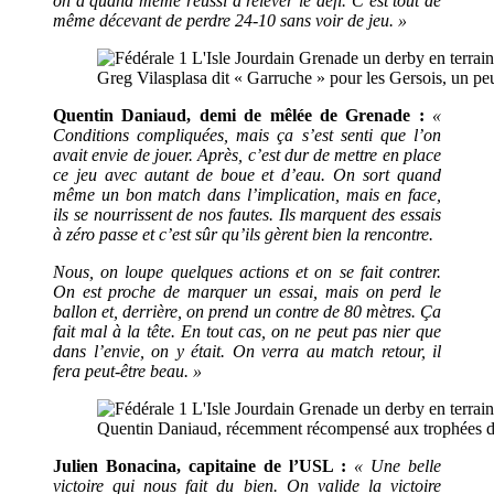
on a quand même réussi à relever le défi. C’est tout de
même décevant de perdre 24-10 sans voir de jeu. »
Greg Vilasplasa dit « Garruche » pour les Gersois, un pe
Quentin Daniaud, demi de mêlée de Grenade :
«
Conditions compliquées, mais ça s’est senti que l’on
avait envie de jouer. Après, c’est dur de mettre en place
ce jeu avec autant de boue et d’eau. On sort quand
même un bon match dans l’implication, mais en face,
ils se nourrissent de nos fautes. Ils marquent des essais
à zéro passe et c’est sûr qu’ils gèrent bien la rencontre.
Nous, on loupe quelques actions et on se fait contrer.
On est proche de marquer un essai, mais on perd le
ballon et, derrière, on prend un contre de 80 mètres. Ça
fait mal à la tête. En tout cas, on ne peut pas nier que
dans l’envie, on y était. On verra au match retour, il
fera peut-être beau. »
Quentin Daniaud, récemment récompensé aux trophées d
Julien Bonacina, capitaine de l’USL :
« Une belle
victoire qui nous fait du bien. On valide la victoire