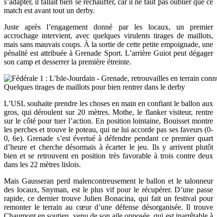
s’adapter, il fallait bien se réchauffer, car il ne faut pas oublier que ce
match est avant tout un derby.
Juste après l’engagement donné par les locaux, un premier
accrochage intervient, avec quelques virulents tirages de maillots,
mais sans mauvais coups. À la sortie de cette petite empoignade, une
pénalité est attribuée à Grenade Sport. L’arrière Guiot peut dégager
son camp et desserrer la première étreinte.
Quelques tirages de maillots pour bien rentrer dans le derby
L’USL souhaite prendre les choses en main en confiant le ballon aux
gros, qui déroulent sur 20 mètres. Mothe, le flanker visiteur, rentre
sur le côté pour tuer l’action. En position lointaine, Bouisset montre
les perches et trouve le poteau, qui ne lui accorde pas ses faveurs (0-
0, 6e). Grenade s’est évertué à défendre pendant ce premier quart
d’heure et cherche désormais à écarter le jeu. Ils y arrivent plutôt
bien et se retrouvent en position très favorable à trois contre deux
dans les 22 mètres lislois.
Mais Gausseran perd malencontreusement le ballon et le talonneur
des locaux, Snyman, est le plus vif pour le récupérer. D’une passe
rapide, ce dernier trouve Julien Bonacina, qui fait un festival pour
remonter le terrain au cœur d’une défense désorganisée. Il trouve
Chaumont en soutien, venu de son aile opposée, qui est inarrêtable à