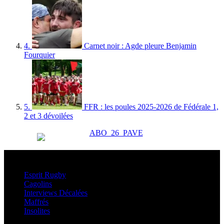
4.
Carnet noir : Agde pleure Benjamin
Fourquier
5.
FFR : les poules 2025-2026 de Fédérale 1,
2 et 3 dévoilées
Esprit Rugby
Esprit Rugby
Cagolins
Interviews Décalées
Maffrés
Insolites