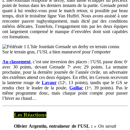
L’Isle-Jourdain remporte le derby, mais laisse échapper un précieux
point de bonus dans les derniers instants de la partie. Grenade prend
quant à lui rendez-vous pour le match retour, si possible par beau
temps, dixit le troisième ligne Van Huffel. Nous avons assisté à une
rencontre pauvre rugbystiquement, mais dicté par des conditions
météos délicates. Toutefois, l’engagement mis par les deux équipes
ont largement compensé le manque d’envolées dont sont capables
ces formations.
Sur le terrain gras, l’USL a bien manœuvré pour l’emporter
Au classement
, c’est une inversion des places : l’USL passe donc 6ᵉ
avec 30 points, devant Grenade 7ᵉ avec 29 points. La semaine
prochaine, pour la dernière journée de l’année civile, un adversaire
des extrêmes attend ces deux équipes. En effet, les Gersois recevront
la lanterne rouge de
Lavaur
(12ᵉ, 13 points), tandis que le GS se
rendra chez le leader de la poule,
Gaillac
(1ᵉʳ, 39 points). Pas le
même programme donc, mais chaque point compte pour passer
l’hiver au chaud…
Les Réactions
Olivier Argentin, entraineur de l’USL :
« On savait