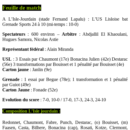
Feuille de match
A L’Isle-Jourdain (stade Fernand Lapalu) : L’US Lisloise bat
Grenade Sports 24 à 10 (mi-temps : 10-0)
Spectateurs
: 600 environ –
Arbitre
: Abdjallil El Khaoulani,
Hugues Samora, Nicolas Astie
Représentant fédéral
: Alain Miranda
USL
: 3 Essais par Chaumont (17e) Bonacina Julien (42e) Destarac
(56e) 3 transformations par Bouisset et 1 pénalité par Bouisset (4e)
Carton jaune
: Janlin (9e)
Grenade
: 1 essai par Begue (78e); 1 transformation et 1 pénalité
par Guiot (49e)
Carton Jaune
: Fonade (52e)
Evolution du score
: 7-0, 10-0 / 17-0, 17-3, 24-3, 24-10
Composition L’Isle jourdain :
Redonnet, Chaumont, Fabre, Punch, Destarac, (o) Bouisset, (m)
Faasen, Casta, Bilhere, Bonacina (cap), Rosati, Kotze, Clermont,