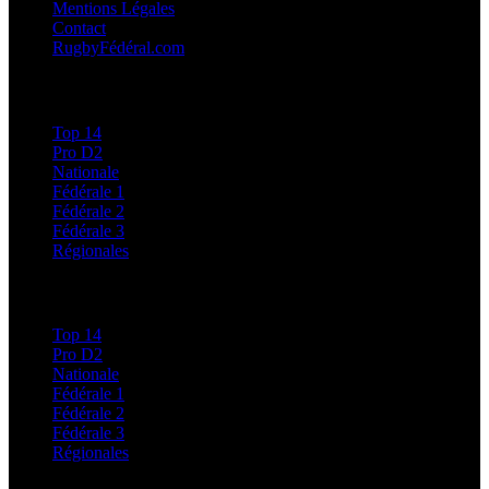
Mentions Légales
Contact
RugbyFédéral.com
Calendriers et Résultats
Top 14
Pro D2
Nationale
Fédérale 1
Fédérale 2
Fédérale 3
Régionales
Classements
Top 14
Pro D2
Nationale
Fédérale 1
Fédérale 2
Fédérale 3
Régionales