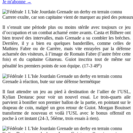
Je m'abonne →
Carrere exulte, car son capitaine vient de marquer au pied des poteau
Il s’ensuit une période plus ou moins stérile avec toujours ce jeu
d’occupation et un combat acharné entre avants. Casta et Bilhere ont
bien trouvé des intervalles, mais Grenade a su combler les brèches.
Derrière, il y a bien eu quelques banderilles, comme celles de
Mathieu Fabre ou de Carrère, mais vite enrayées par la défense
acharnée des visiteurs, à l’image de Romain Fabre (l’autre frère cette
fois) et du capitaine Gitareau. Guiot inscrira tout de même sur
e
pénalité les premiers points de son équipe. (17-3 49
)
Grenade à réaction, bute sur une défense hermétique
Il faut attendre un jeu au pied à destination de l’ailier de l’USL,
Kylian Destarac pour voir un nouvel essai. Le trois-quarts aile
parvient à bonifier son premier ballon de la partie, en pointant sur le
drapeau de coin, malgré un gros retour de Guiot. Morgan Bouisset
transforme de nouveau et voilà l’USL avec le bonus offensif en
poche à cet instant (24-3, 56ème, trois essais à rien).