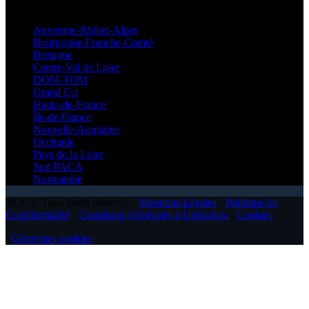
Régionales
Auvergne-Rhône-Alpes
Bourgogne-Franche-Comté
Bretagne
Centre-Val de Loire
DOM-TOM
Grand Est
Hauts-de-France
Île-de-France
Nouvelle-Aquitaine
Occitanie
Pays de la Loire
Sud PACA
Normandie
2026 © Tous droits réservés -
Mentions Légales
-
Politique de
Confidentialité
-
Conditions Générales d'Utilisation
-
Cookies
-
Gérer mes cookies