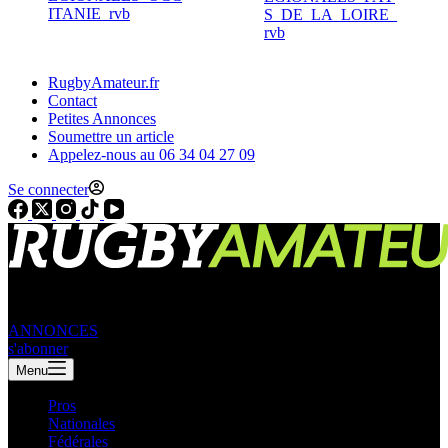
RugbyAmateur.fr
Contact
Petites Annonces
Soumettre un article
Appelez-nous au 06 34 04 27 09
Se connecter
ANNONCES
s'abonner
Menu
Pros
Nationales
Fédérales