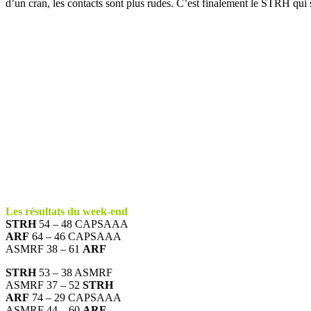
d’un cran, les contacts sont plus rudes. C’est finalement le STRH qui s’
Les résultats du week-end
STRH
54 – 48 CAPSAAA
ARF
64 – 46 CAPSAAA
ASMRF 38 – 61
ARF
STRH
53 – 38 ASMRF
ASMRF 37 – 52
STRH
ARF
74 – 29 CAPSAAA
ASMRF 44 – 60
ARF