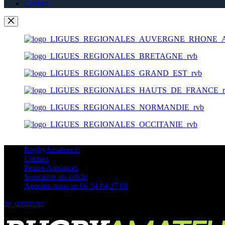
Contact
RugbyAmateur.fr
Contact
Petites Annonces
Soumettre un article
Appelez-nous au 06 34 04 27 09
Se connecter