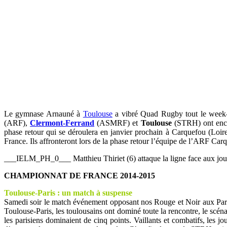
Le gymnase Arnauné à
Toulouse
a vibré Quad Rugby tout le week-e
(ARF),
Clermont-Ferrand
(ASMRF) et
Toulouse
(STRH) ont encha
phase retour qui se déroulera en janvier prochain à Carquefou (Lo
France. Ils affronteront lors de la phase retour l’équipe de l’ARF Car
___IELM_PH_0___ Matthieu Thiriet (6) attaque la ligne face aux jo
CHAMPIONNAT DE FRANCE 2014-2015
Toulouse-Paris : un match à suspense
Samedi soir le match événement opposant nos Rouge et Noir aux Par
Toulouse-Paris, les toulousains ont dominé toute la rencontre, le scé
les parisiens dominaient de cinq points. Vaillants et combatifs, les jo