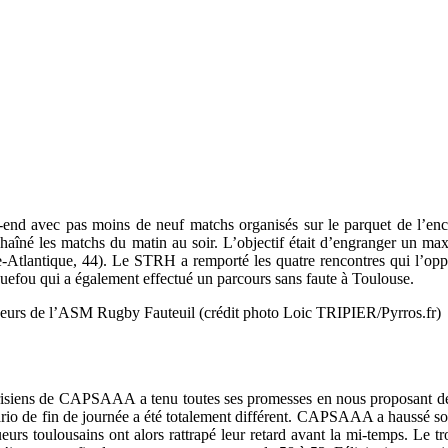
nd avec pas moins de neuf matchs organisés sur le parquet de l’en
îné les matchs du matin au soir. L’objectif était d’engranger un max
ire-Atlantique, 44). Le STRH a remporté les quatre rencontres qui l’
quefou qui a également effectué un parcours sans faute à Toulouse.
ueurs de l’ASM Rugby Fauteuil (crédit photo Loic TRIPIER/Pyrros.fr)
isiens de CAPSAAA a tenu toutes ses promesses en nous proposant de 
nario de fin de journée a été totalement différent. CAPSAAA a haussé so
ueurs toulousains ont alors rattrapé leur retard avant la mi-temps. Le t