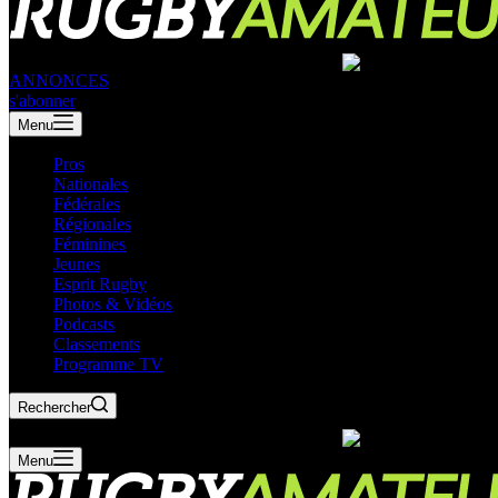
ANNONCES
s'abonner
Menu
Pros
Nationales
Fédérales
Régionales
Féminines
Jeunes
Esprit Rugby
Photos & Vidéos
Podcasts
Classements
Programme TV
Rechercher
Menu