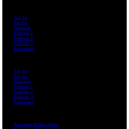
Calendriers et Résultats
Top 14
Pro D2
Nationale
Fédérale 1
Fédérale 2
Fédérale 3
Régionales
Classements
Top 14
Pro D2
Nationale
Fédérale 1
Fédérale 2
Fédérale 3
Régionales
Régionales
Auvergne-Rhône-Alpes