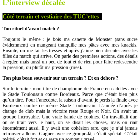
L’interview décalée
Côté terrain et vestiaire des TUC’ettes
Ton rituel d’avant match ?
Toujours le même : je bois ma canette de Monster (sans sucre
évidemment) en mangeant tranquille mes pâtes avec mes knackis.
Ensuite, on me fait les tresses et après j’aime bien discuter avec les
filles du match qui arrive. On parle des premières actions, des détails
à régler, mais aussi un peu de tout et de rien pour faire redescendre
la pression, ou plutôt ma pression (rires).
Ton plus beau souvenir sur un terrain ? Et en dehors ?
Sur le terrain : mon titre de championne de France en cadettes avec
le Stade Toulousain contre Bordeaux. Parce que c’était bien plus
qu’un titre. Pour l’anecdote, la saison d’avant, je perds la finale avec
Bordeaux contre ce même Stade Toulousain. L’année d’après je
change de club mais la victoire reste Rouge et Noir. On avait un
groupe incroyable. Une vraie bande de copines. On travaillait dur,
on se tirait vers le haut, on se disait les choses, mais on riait
énormément aussi. Il y avait une cohésion rare, que je n’ai jamais
retrouver ailleurs. Gagner avec ce groupe-là, c’était spécial. C’était
mérité, c’était fort et ça reste un souvenir gravé.