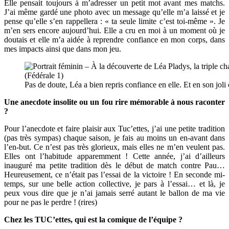
Elle pensait toujours à m’adresser un petit mot avant mes matchs.
J’ai même gardé une photo avec un message qu’elle m’a laissé et je
pense qu’elle s’en rappellera : « ta seule limite c’est toi-même ». Je
m’en sers encore aujourd’hui. Elle a cru en moi à un moment où je
doutais et elle m’a aidée à reprendre confiance en mon corps, dans
mes impacts ainsi que dans mon jeu.
Pas de doute, Léa a bien repris confiance en elle. Et en son joli
Une anecdote insolite ou un fou rire mémorable à nous raconter
?
Pour l’anecdote et faire plaisir aux Tuc’ettes, j’ai une petite tradition
(pas très sympas) chaque saison, je fais au moins un en-avant dans
l’en-but. Ce n’est pas très glorieux, mais elles ne m’en veulent pas.
Elles ont l’habitude apparemment ! Cette année, j’ai d’ailleurs
inauguré ma petite tradition dès le début de match contre Pau…
Heureusement, ce n’était pas l’essai de la victoire ! En seconde mi-
temps, sur une belle action collective, je pars à l’essai… et là, je
peux vous dire que je n’ai jamais serré autant le ballon de ma vie
pour ne pas le perdre ! (rires)
Chez les TUC’ettes, qui est la comique de l’équipe ?