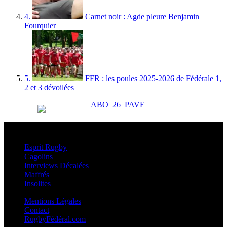
4.
Carnet noir : Agde pleure Benjamin
Fourquier
5.
FFR : les poules 2025-2026 de Fédérale 1,
2 et 3 dévoilées
Esprit Rugby
Esprit Rugby
Cagolins
Interviews Décalées
Maffrés
Insolites
Mentions Légales
Contact
RugbyFédéral.com