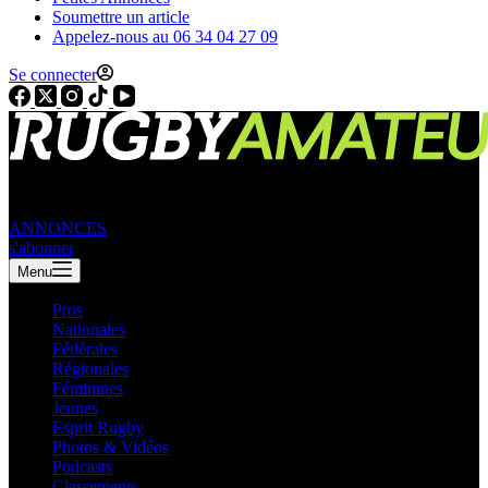
Soumettre un article
Appelez-nous au 06 34 04 27 09
Se connecter
ANNONCES
s'abonner
Menu
Pros
Nationales
Fédérales
Régionales
Féminines
Jeunes
Esprit Rugby
Photos & Vidéos
Podcasts
Classements