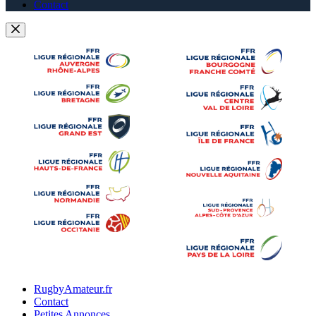
Contact
RugbyAmateur.fr
Contact
Petites Annonces