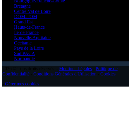
Bourgogne-Franche-Comté
Bretagne
Centre-Val de Loire
DOM-TOM
Grand Est
Hauts-de-France
Île-de-France
Nouvelle-Aquitaine
Occitanie
Pays de la Loire
Sud PACA
Normandie
2026 © Tous droits réservés -
Mentions Légales
-
Politique de
Confidentialité
-
Conditions Générales d'Utilisation
-
Cookies
-
Gérer mes cookies