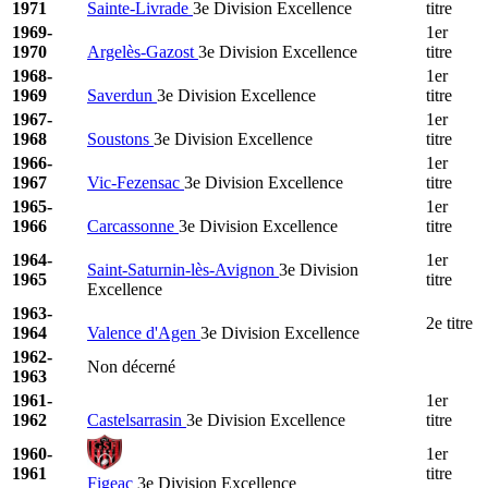
1971
Sainte-Livrade
3e Division Excellence
titre
1969-
1er
1970
Argelès-Gazost
3e Division Excellence
titre
1968-
1er
1969
Saverdun
3e Division Excellence
titre
1967-
1er
1968
Soustons
3e Division Excellence
titre
1966-
1er
1967
Vic-Fezensac
3e Division Excellence
titre
1965-
1er
1966
Carcassonne
3e Division Excellence
titre
1964-
1er
Saint-Saturnin-lès-Avignon
3e Division
1965
titre
Excellence
1963-
2e titre
1964
Valence d'Agen
3e Division Excellence
1962-
Non décerné
1963
1961-
1er
1962
Castelsarrasin
3e Division Excellence
titre
1960-
1er
1961
titre
Figeac
3e Division Excellence