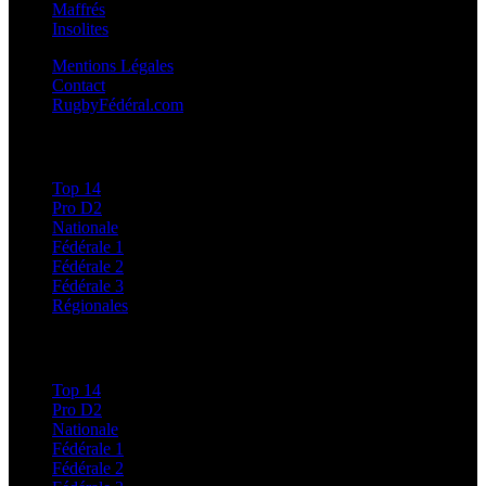
Maffrés
Insolites
Mentions Légales
Contact
RugbyFédéral.com
Calendriers et Résultats
Top 14
Pro D2
Nationale
Fédérale 1
Fédérale 2
Fédérale 3
Régionales
Classements
Top 14
Pro D2
Nationale
Fédérale 1
Fédérale 2