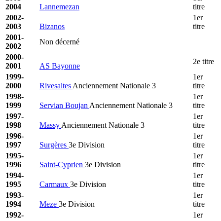
2004
Lannemezan
titre
2002-
1er
2003
Bizanos
titre
2001-
Non décerné
2002
2000-
2e titre
2001
AS Bayonne
1999-
1er
2000
Rivesaltes
Anciennement Nationale 3
titre
1998-
1er
1999
Servian Boujan
Anciennement Nationale 3
titre
1997-
1er
1998
Massy
Anciennement Nationale 3
titre
1996-
1er
1997
Surgères
3e Division
titre
1995-
1er
1996
Saint-Cyprien
3e Division
titre
1994-
1er
1995
Carmaux
3e Division
titre
1993-
1er
1994
Meze
3e Division
titre
1992-
1er