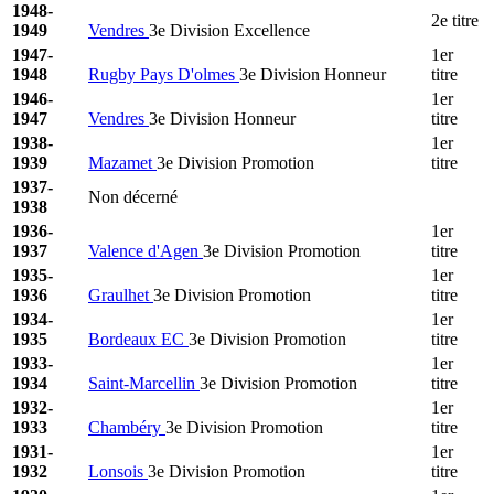
1948-
2e titre
1949
Vendres
3e Division Excellence
1947-
1er
1948
Rugby Pays D'olmes
3e Division Honneur
titre
1946-
1er
1947
Vendres
3e Division Honneur
titre
1938-
1er
1939
Mazamet
3e Division Promotion
titre
1937-
Non décerné
1938
1936-
1er
1937
Valence d'Agen
3e Division Promotion
titre
1935-
1er
1936
Graulhet
3e Division Promotion
titre
1934-
1er
1935
Bordeaux EC
3e Division Promotion
titre
1933-
1er
1934
Saint-Marcellin
3e Division Promotion
titre
1932-
1er
1933
Chambéry
3e Division Promotion
titre
1931-
1er
1932
Lonsois
3e Division Promotion
titre