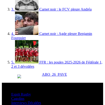
3.
Carnet noir : le FCV pleure Andréa
4.
Carnet noir : Agde pleure Benjamin
Fourquier
5.
FFR : les poules 2025-2026 de Fédérale 1,
2 et 3 dévoilées
Esprit Rugby
Esprit Rugby
Cagolins
Interviews Décalées