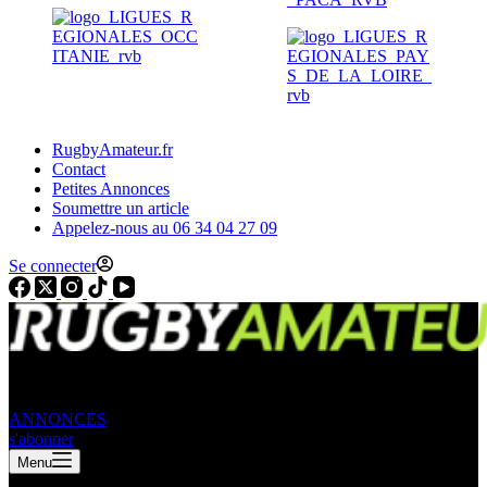
RugbyAmateur.fr
Contact
Petites Annonces
Soumettre un article
Appelez-nous au 06 34 04 27 09
Se connecter
ANNONCES
s'abonner
Menu