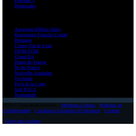
Fédérale 3
Régionales
Régionales
Auvergne-Rhône-Alpes
Bourgogne-Franche-Comté
Bretagne
Centre-Val de Loire
DOM-TOM
Grand Est
Hauts-de-France
Île-de-France
Nouvelle-Aquitaine
Occitanie
Pays de la Loire
Sud PACA
Normandie
2026 © Tous droits réservés -
Mentions Légales
-
Politique de
Confidentialité
-
Conditions Générales d'Utilisation
-
Cookies
-
Gérer mes cookies