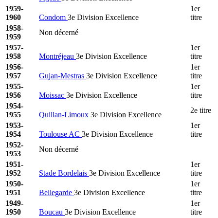
1959-
1er
1960
Condom
3e Division Excellence
titre
1958-
Non décerné
1959
1957-
1er
1958
Montréjeau
3e Division Excellence
titre
1956-
1er
1957
Gujan-Mestras
3e Division Excellence
titre
1955-
1er
1956
Moissac
3e Division Excellence
titre
1954-
2e titre
1955
Quillan-Limoux
3e Division Excellence
1953-
1er
1954
Toulouse AC
3e Division Excellence
titre
1952-
Non décerné
1953
1951-
1er
1952
Stade Bordelais
3e Division Excellence
titre
1950-
1er
1951
Bellegarde
3e Division Excellence
titre
1949-
1er
1950
Boucau
3e Division Excellence
titre