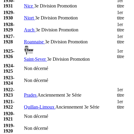
1930-
1er
1931
Nice
3e Division Promotion
titre
1929-
1er
1930
Niort
3e Division Promotion
titre
1928-
1er
1929
Auch
3e Division Promotion
titre
1927-
1er
1928
Roannaise
3e Division Promotion
titre
1925-
1er
1926
titre
Saint-Sever
3e Division Promotion
1924-
Non décerné
1925
1923-
Non décerné
1924
1922-
1er
1923
Prades
Anciennement 3e Série
titre
1921-
1er
1922
Quillan-Limoux
Anciennement 3e Série
titre
1920-
Non décerné
1921
1919-
Non décerné
1920