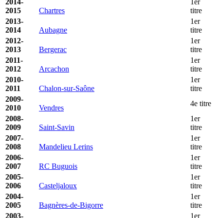
2014-
1er
2015
Chartres
titre
2013-
1er
2014
Aubagne
titre
2012-
1er
2013
Bergerac
titre
2011-
1er
2012
Arcachon
titre
2010-
1er
2011
Chalon-sur-Saône
titre
2009-
4e titre
2010
Vendres
2008-
1er
2009
Saint-Savin
titre
2007-
1er
2008
Mandelieu Lerins
titre
2006-
1er
2007
RC Buguois
titre
2005-
1er
2006
Casteljaloux
titre
2004-
1er
2005
Bagnères-de-Bigorre
titre
2003-
1er