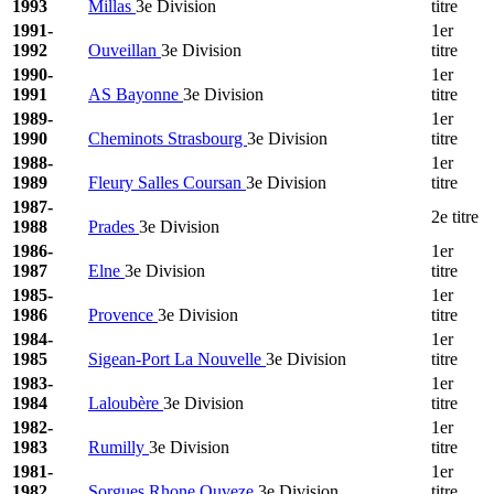
1993
Millas
3e Division
titre
1991-
1er
1992
Ouveillan
3e Division
titre
1990-
1er
1991
AS Bayonne
3e Division
titre
1989-
1er
1990
Cheminots Strasbourg
3e Division
titre
1988-
1er
1989
Fleury Salles Coursan
3e Division
titre
1987-
2e titre
1988
Prades
3e Division
1986-
1er
1987
Elne
3e Division
titre
1985-
1er
1986
Provence
3e Division
titre
1984-
1er
1985
Sigean-Port La Nouvelle
3e Division
titre
1983-
1er
1984
Laloubère
3e Division
titre
1982-
1er
1983
Rumilly
3e Division
titre
1981-
1er
1982
Sorgues Rhone Ouveze
3e Division
titre