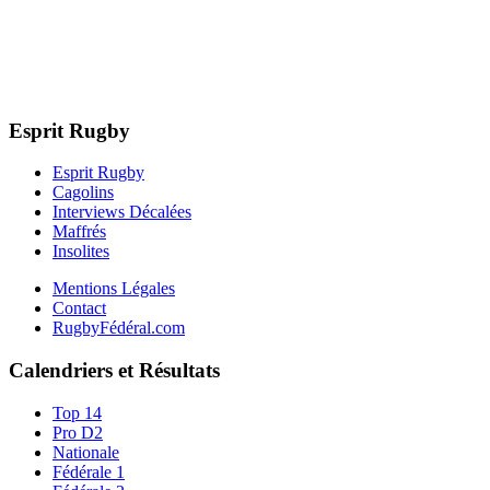
Esprit Rugby
Esprit Rugby
Cagolins
Interviews Décalées
Maffrés
Insolites
Mentions Légales
Contact
RugbyFédéral.com
Calendriers et Résultats
Top 14
Pro D2
Nationale
Fédérale 1