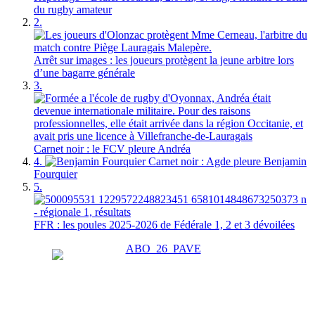
du rugby amateur
2.
Arrêt sur images : les joueurs protègent la jeune arbitre lors
d’une bagarre générale
3.
Carnet noir : le FCV pleure Andréa
4.
Carnet noir : Agde pleure Benjamin
Fourquier
5.
FFR : les poules 2025-2026 de Fédérale 1, 2 et 3 dévoilées