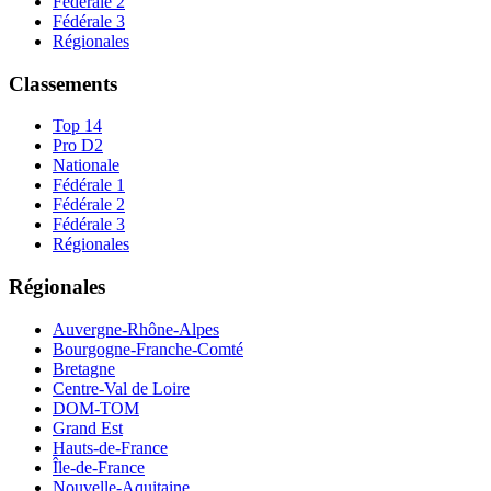
Fédérale 2
Fédérale 3
Régionales
Classements
Top 14
Pro D2
Nationale
Fédérale 1
Fédérale 2
Fédérale 3
Régionales
Régionales
Auvergne-Rhône-Alpes
Bourgogne-Franche-Comté
Bretagne
Centre-Val de Loire
DOM-TOM
Grand Est
Hauts-de-France
Île-de-France
Nouvelle-Aquitaine