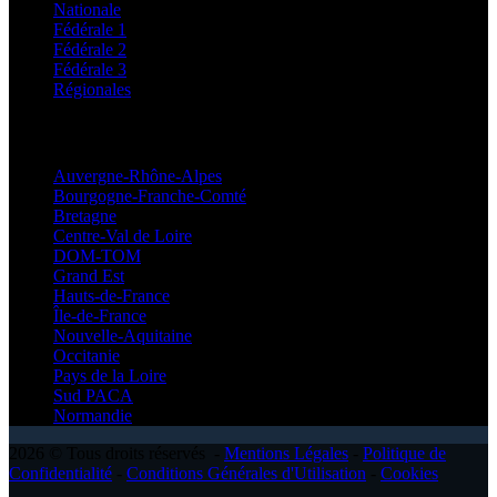
Nationale
Fédérale 1
Fédérale 2
Fédérale 3
Régionales
Régionales
Auvergne-Rhône-Alpes
Bourgogne-Franche-Comté
Bretagne
Centre-Val de Loire
DOM-TOM
Grand Est
Hauts-de-France
Île-de-France
Nouvelle-Aquitaine
Occitanie
Pays de la Loire
Sud PACA
Normandie
2026 © Tous droits réservés -
Mentions Légales
-
Politique de
Confidentialité
-
Conditions Générales d'Utilisation
-
Cookies