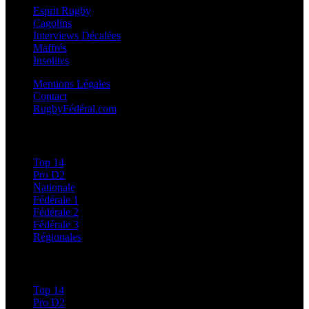
Esprit Rugby
Cagolins
Interviews Décalées
Maffrés
Insolites
Mentions Légales
Contact
RugbyFédéral.com
Calendriers et Résultats
Top 14
Pro D2
Nationale
Fédérale 1
Fédérale 2
Fédérale 3
Régionales
Classements
Top 14
Pro D2