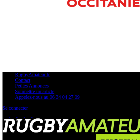
RugbyAmateur.fr
Contact
Petites Annonces
Soumettre un article
Appelez-nous au 06 34 04 27 09
Se connecter