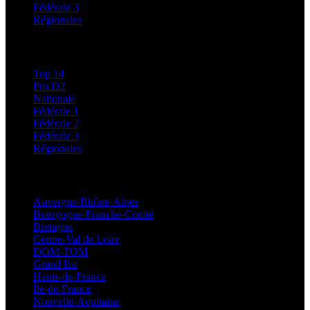
Fédérale 3
Régionales
Classements
Top 14
Pro D2
Nationale
Fédérale 1
Fédérale 2
Fédérale 3
Régionales
Régionales
Auvergne-Rhône-Alpes
Bourgogne-Franche-Comté
Bretagne
Centre-Val de Loire
DOM-TOM
Grand Est
Hauts-de-France
Île-de-France
Nouvelle-Aquitaine