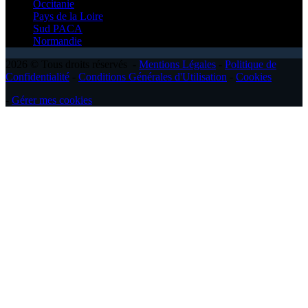
Occitanie
Pays de la Loire
Sud PACA
Normandie
2026 © Tous droits réservés -
Mentions Légales
-
Politique de
Confidentialité
-
Conditions Générales d'Utilisation
-
Cookies
-
Gérer mes cookies