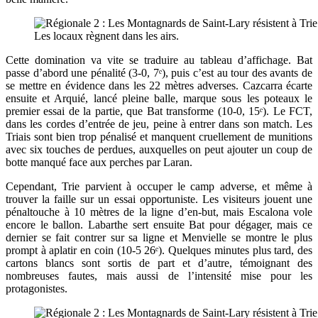
Les locaux règnent dans les airs.
Cette domination va vite se traduire au tableau d’affichage. Bat
passe d’abord une pénalité (3-0, 7ᵉ), puis c’est au tour des avants de
se mettre en évidence dans les 22 mètres adverses. Cazcarra écarte
ensuite et Arquié, lancé pleine balle, marque sous les poteaux le
premier essai de la partie, que Bat transforme (10-0, 15ᵉ). Le FCT,
dans les cordes d’entrée de jeu, peine à entrer dans son match. Les
Triais sont bien trop pénalisé et manquent cruellement de munitions
avec six touches de perdues, auxquelles on peut ajouter un coup de
botte manqué face aux perches par Laran.
Cependant, Trie parvient à occuper le camp adverse, et même à
trouver la faille sur un essai opportuniste. Les visiteurs jouent une
pénaltouche à 10 mètres de la ligne d’en-but, mais Escalona vole
encore le ballon. Labarthe sert ensuite Bat pour dégager, mais ce
dernier se fait contrer sur sa ligne et Menvielle se montre le plus
prompt à aplatir en coin (10-5 26ᵉ). Quelques minutes plus tard, des
cartons blancs sont sortis de part et d’autre, témoignant des
nombreuses fautes, mais aussi de l’intensité mise pour les
protagonistes.