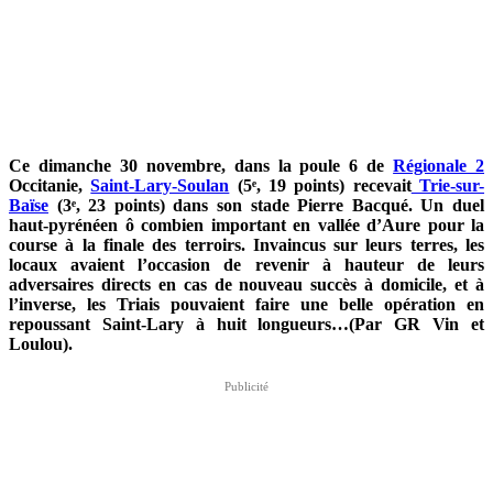
Ce dimanche 30 novembre, dans la poule 6 de
Régionale 2
Occitanie,
Saint-Lary-Soulan
(5ᵉ, 19 points) recevait
Trie-sur-
Baïse
(3ᵉ, 23 points) dans son stade Pierre Bacqué. Un duel
haut-pyrénéen ô combien important en vallée d’Aure pour la
course à la finale des terroirs. Invaincus sur leurs terres, les
locaux avaient l’occasion de revenir à hauteur de leurs
adversaires directs en cas de nouveau succès à domicile, et à
l’inverse, les Triais pouvaient faire une belle opération en
repoussant Saint-Lary à huit longueurs
…
(Par GR Vin et
Loulou).