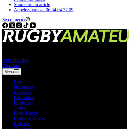
Soumettre un article
Appelez-nous au 06 34 04 27 09
Se connecter
ANNONCES
s'abonner
Menu
Pros
Nationales
Fédérales
Régionales
Féminines
Jeunes
Esprit Rugby
Photos & Vidéos
Podcasts
Classements