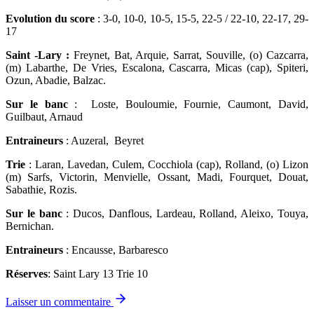
Evolution du score
: 3-0, 10-0, 10-5, 15-5, 22-5 / 22-10, 22-17, 29-
17
Saint -Lary :
Freynet, Bat, Arquie, Sarrat, Souville, (o) Cazcarra,
(m) Labarthe, De Vries, Escalona, Cascarra, Micas (cap), Spiteri,
Ozun, Abadie, Balzac.
Sur le banc
: Loste, Bouloumie, Fournie, Caumont, David,
Guilbaut, Arnaud
Entraineurs
: Auzeral, Beyret
Trie
: Laran, Lavedan, Culem, Cocchiola (cap), Rolland, (o) Lizon
(m) Sarfs, Victorin, Menvielle, Ossant, Madi, Fourquet, Douat,
Sabathie, Rozis.
Sur le banc
: Ducos, Danflous, Lardeau, Rolland, Aleixo, Touya,
Bernichan.
Entraineurs
: Encausse, Barbaresco
Réserves
: Saint Lary 13 Trie 10
Laisser un commentaire