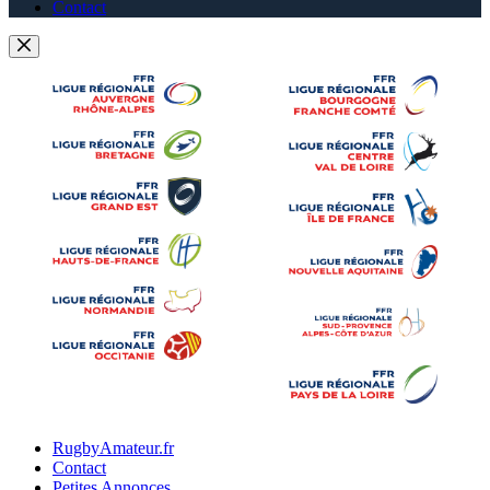
Contact
RugbyAmateur.fr
Contact
Petites Annonces