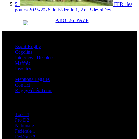
5.
FFR : les
poules 2025-2026 de Fédérale 1, 2 et 3 dévoilées
Esprit Rugby
Esprit Rugby
Cagolins
Interviews Décalées
Maffrés
Insolites
Mentions Légales
Contact
RugbyFédéral.com
Calendriers et Résultats
Top 14
Pro D2
Nationale
Fédérale 1
Fédérale 2