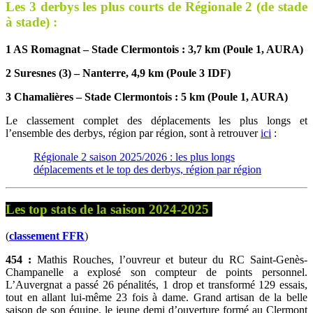
Les 3 derbys les plus courts de Régionale 2 (de stade
à stade) :
1 AS Romagnat – Stade Clermontois : 3,7 km (Poule 1, AURA)
2 Suresnes (3) – Nanterre, 4,9 km (Poule 3 IDF)
3 Chamalières – Stade Clermontois : 5 km (Poule 1, AURA)
Le classement complet des déplacements les plus longs et
l’ensemble des derbys, région par région, sont à retrouver
ici
:
Régionale 2 saison 2025/2026 : les plus longs
déplacements et le top des derbys, région par région
Les top stats de la saison 2024-2025
(
classement FFR
)
454 :
Mathis Rouches, l’ouvreur et buteur du RC Saint-Genès-
Champanelle a explosé son compteur de points personnel.
L’Auvergnat a passé 26 pénalités, 1 drop et transformé 129 essais,
tout en allant lui-même 23 fois à dame. Grand artisan de la belle
saison de son équipe, le jeune demi d’ouverture formé au Clermont