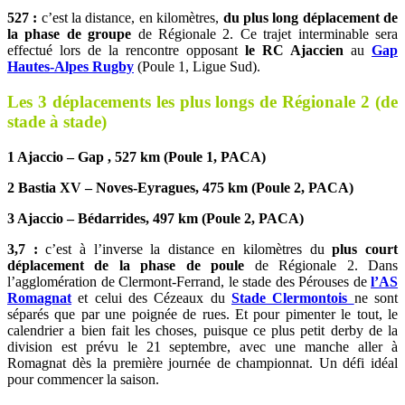
527 :
c’est la distance, en kilomètres,
du plus long déplacement de
la phase de groupe
de Régionale 2. Ce trajet interminable sera
effectué lors de la rencontre opposant
le RC Ajaccien
au
Gap
Hautes-Alpes Rugby
(Poule 1, Ligue Sud).
Les 3 déplacements les plus longs de Régionale 2 (de
stade à stade)
1 Ajaccio – Gap , 527 km (Poule 1, PACA)
2 Bastia XV – Noves-Eyragues, 475 km (Poule 2, PACA)
3 Ajaccio – Bédarrides, 497 km (Poule 2, PACA)
3,7 :
c’est à l’inverse la distance en kilomètres du
plus court
déplacement de la phase de poule
de Régionale 2. Dans
l’agglomération de Clermont-Ferrand, le stade des Pérouses de
l’AS
Romagnat
et celui des Cézeaux du
Stade Clermontois
ne sont
séparés que par une poignée de rues. Et pour pimenter le tout, le
calendrier a bien fait les choses, puisque ce plus petit derby de la
division est prévu le 21 septembre, avec une manche aller à
Romagnat dès la première journée de championnat. Un défi idéal
pour commencer la saison.