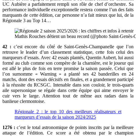
UC Aubière a parfaitement rempli son rôle de chef d’orchestre. Sa
performance individuelle exceptionnelle restera comme l’un des faits
marquants de cette édition, car personne n’a fait mieux que lui, de la
Régionale 3 au Top 14…
Mathis Rouches détient un beau record (@photo Saint-Genès-
42 :
c’est encore du côté de Saint-Genès-Champanelle que l’on
retrouve le leader d’un classement statistique, cette fois celui des
marqueurs d’essais. Avec 42 essais plantés, Quentin Aubert, lui aussi
formé au club comme son compère de la charnière, est le joueur qui
est allé le plus de fois en terre promise la saison passée. Celui que
l’on surnomme « Warning » a planté ses 42 banderilles en 24
matchs, dont des essais décisifs en finales, et a grandement participé
à la réussite du RCSGC. Intenable dans son couloir, le trois-quarts
aile supersonique se régale dans cette équipe qui aime envoyer le
cuir vers le large. Attention tout de même aux radars dans la
banlieue clermontoise.
Régionale 2 : le top 10 des meilleurs réalisateurs et
marqueurs d’essais de la saison 2024/2025
1276 :
c’est le total astronomique de points inscrits par la meilleure
attaque de l’édition. Ce score a été obtenu par le champion