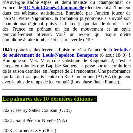
d’Auvergne-Rhône-Alpes et demi-finaliste du championnat de
France : le
RC Saint-Genès-Champanelle
(décidement à l’honneur
dans ces tableaux statistiques). Entrainée par l’ancien joueur de
l’ASM, Pierre Vigouroux, la formation puydomoise a survolé son
championnat régional, puis s’est hissée jusque dans le dernier carré
des France en prônant un jeu de mouvement et un style
particulièrement offensif. Voilà un record qui risque d’être
compliqué à faire tomber. Prêts à relever le défi ?
1840 :
pour les plus fervents d’histoire, c’est l’année de
la tentative
de soulèvement de Louis-Napoléon Bonaparte
(6 aout 1840) à
Boulogne-sur-Mer. Mais côté statistique de Régionale 2, c’est le
temps en minutes que Baptiste Saquenet a passé sur un terrain lors
de la saison dernière, en l’espace de 24 rencontres. Une performance
qui fait du trois-quarts centre du RC Combronde (AURA) le joueur
avec le plus de temps de jeu cumulé (hors phase finale France).
Le palmarès des 10 dernières éditions :
2025 : Fleury-Salles-Coursan (OCC)
2024 : Saint-Pée-sur-Nivelle (NA)
2023 : Corbières XV (OCC)