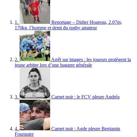
1.
Reportage – Didier Hoareau, 2.07m,
170kg, l’homme et demi du rugby amateur
2.
Arrêt sur images : les joueurs protègent la
jeune arbitre lors d’une bagarre générale
3.
Carnet noir : le FCV pleure Andréa
4.
Carnet noir : Agde pleure Benjamin
Fourquier