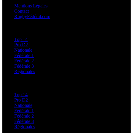
Mentions Légales
Contact
RugbyFédéral.com
Calendriers et Résultats
Top 14
Pro D2
Nationale
Fédérale 1
Fédérale 2
Fédérale 3
Régionales
Classements
Top 14
Pro D2
Nationale
Fédérale 1
Fédérale 2
Fédérale 3
Régionales