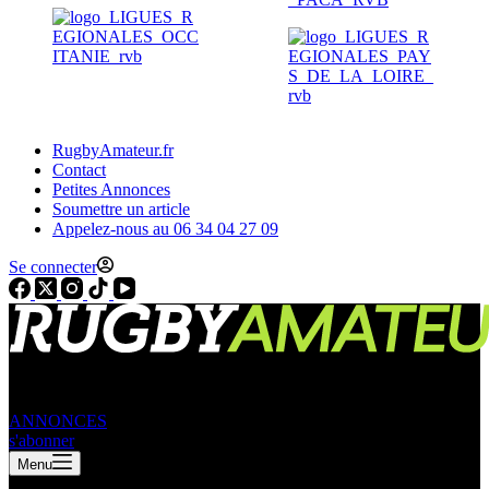
RugbyAmateur.fr
Contact
Petites Annonces
Soumettre un article
Appelez-nous au 06 34 04 27 09
Se connecter
ANNONCES
s'abonner
Menu