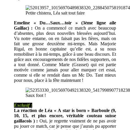
Petite chistera, Léa sait tout faire
Emeline « Du…Saux…toir » (3ème ligne aile
Gaillac) :
On a commencé ce match avec beaucoup
d’absentes, plus deux nouvelles blessées aujourd’hui.
Vu notre entame, on en faisait pas les fières, mais on
fait une grosse deuxième mi-temps. Mais Marjorie
Rigal, en bonne capitaine qu’elle est, a su nous
remobiliser à la mi-temps, grâce à une beau discours. Et
grâce aux encouragements de nos fidèles supporters, on
a tout donné. Comme Marie (Grasset) qui est partie
motivée comme jamais pour aller marquer cet essai,
comme si elle se rendait dans un Mc Do. Tant mieux
pour nous, place à la fête maintenant !
Saux foot !
Exclusif :
La réaction de Léa « A star is born » Barboule (9,
10, 15, et plus encore, véritable couteau suisse
gaillacois ) :
Oui, je regrette vraiment de ne pas avoir
pu jouer ce match, car je pense que j’aurais pu apporter