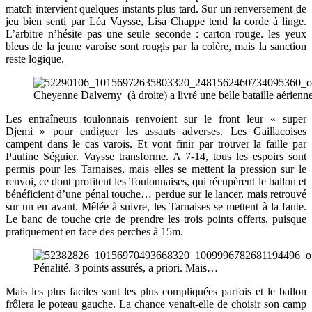
match intervient quelques instants plus tard. Sur un renversement de
jeu bien senti par Léa Vaysse, Lisa Chappe tend la corde à linge.
L’arbitre n’hésite pas une seule seconde : carton rouge. les yeux
bleus de la jeune varoise sont rougis par la colère, mais la sanction
reste logique.
Cheyenne Dalverny (à droite) a livré une belle bataille aérienn
Les entraîneurs toulonnais renvoient sur le front leur « super
Djemi » pour endiguer les assauts adverses. Les Gaillacoises
campent dans le cas varois. Et vont finir par trouver la faille par
Pauline Séguier. Vaysse transforme. A 7-14, tous les espoirs sont
permis pour les Tarnaises, mais elles se mettent la pression sur le
renvoi, ce dont profitent les Toulonnaises, qui récupèrent le ballon et
bénéficient d’une pénal touche… perdue sur le lancer, mais retrouvé
sur un en avant. Mêlée à suivre, les Tarnaises se mettent à la faute.
Le banc de touche crie de prendre les trois points offerts, puisque
pratiquement en face des perches à 15m.
Pénalité. 3 points assurés, a priori. Mais…
Mais les plus faciles sont les plus compliquées parfois et le ballon
frôlera le poteau gauche. La chance venait-elle de choisir son camp