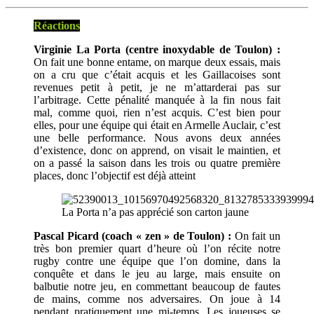
Réactions
Virginie La Porta (centre inoxydable de Toulon) :
On fait une bonne entame, on marque deux essais, mais
on a cru que c’était acquis et les Gaillacoises sont
revenues petit à petit, je ne m’attarderai pas sur
l’arbitrage. Cette pénalité manquée à la fin nous fait
mal, comme quoi, rien n’est acquis. C’est bien pour
elles, pour une équipe qui était en Armelle Auclair, c’est
une belle performance. Nous avons deux années
d’existence, donc on apprend, on visait le maintien, et
on a passé la saison dans les trois ou quatre première
places, donc l’objectif est déjà atteint
La Porta n’a pas apprécié son carton jaune
Pascal Picard (coach « zen » de Toulon) :
On fait un
très bon premier quart d’heure où l’on récite notre
rugby contre une équipe que l’on domine, dans la
conquête et dans le jeu au large, mais ensuite on
balbutie notre jeu, en commettant beaucoup de fautes
de mains, comme nos adversaires. On joue à 14
pendant pratiquement une mi-temps. Les joueuses se