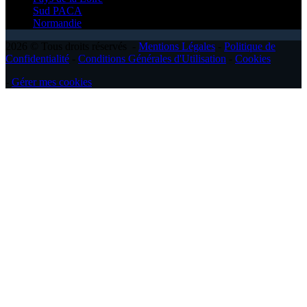
Sud PACA
Normandie
2026 © Tous droits réservés -
Mentions Légales
-
Politique de
Confidentialité
-
Conditions Générales d'Utilisation
-
Cookies
-
Gérer mes cookies