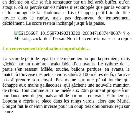
en défense où elle se fait remarquer par un bel arrêt buffet, qu’en
attaque, où sa percée sur 40 mètres n’est stoppée que par la volonté
et le courage de la Toulonnaise Lisa Chappe, petit brin de fille
novice dans le rugby, mais pas dépourvue de tempérament
décidément. Le score restera inchangé jusqu’à la pause.
Mickolajczack file à l’essai. Non ! La centre tarnaise sera repr
Un renversement de situation improbable…
La seconde période repart sur le même tempo que la première, mais
gâchée par un nombre incalculable d’en avants. Le rythme de la
partie s’en ressent. Mêlée, touche, ballons perdues, en avants, le
match, à l’inverse des petits avions situés à 100 mètres de là, n’arrive
pas à prendre son envol. Pas même sur une pénal touche qui
échappe aux mains gaillacoises, qui gâchent une nouvelle munition
de choix. Tout comme sur une mêlée aux 20m pourtant propice à un
bon lancement de jeu, mais annihilé par un… en avant. Entre temps,
Loporta a repris sa place dans les rangs varois, alors que Muriel
Cougot fait le chemin inverse pour un coup très douloureux reçu sur
le nez.