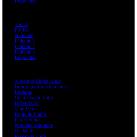
Régionales
Classements
Top 14
Pro D2
Nationale
Fédérale 1
Fédérale 2
Fédérale 3
Régionales
Régionales
Auvergne-Rhône-Alpes
Bourgogne-Franche-Comté
Bretagne
Centre-Val de Loire
DOM-TOM
Grand Est
Hauts-de-France
Île-de-France
Nouvelle-Aquitaine
Occitanie
Pays de la Loire