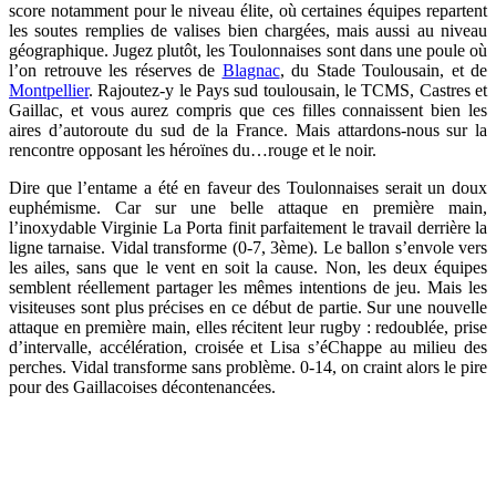
score notamment pour le niveau élite, où certaines équipes repartent
les soutes remplies de valises bien chargées, mais aussi au niveau
géographique. Jugez plutôt, les Toulonnaises sont dans une poule où
l’on retrouve les réserves de
Blagnac
, du Stade Toulousain, et de
Montpellier
. Rajoutez-y le Pays sud toulousain, le TCMS, Castres et
Gaillac, et vous aurez compris que ces filles connaissent bien les
aires d’autoroute du sud de la France. Mais attardons-nous sur la
rencontre opposant les héroïnes du…rouge et le noir.
Dire que l’entame a été en faveur des Toulonnaises serait un doux
euphémisme. Car sur une belle attaque en première main,
l’inoxydable Virginie La Porta finit parfaitement le travail derrière la
ligne tarnaise. Vidal transforme (0-7, 3ème). Le ballon s’envole vers
les ailes, sans que le vent en soit la cause. Non, les deux équipes
semblent réellement partager les mêmes intentions de jeu. Mais les
visiteuses sont plus précises en ce début de partie. Sur une nouvelle
attaque en première main, elles récitent leur rugby : redoublée, prise
d’intervalle, accélération, croisée et Lisa s’éChappe au milieu des
perches. Vidal transforme sans problème. 0-14, on craint alors le pire
pour des Gaillacoises décontenancées.