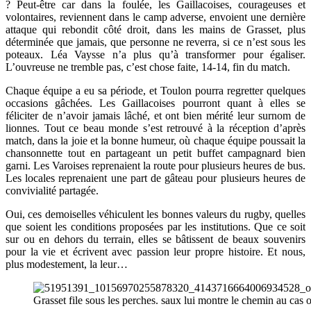
? Peut-être car dans la foulée, les Gaillacoises, courageuses et
volontaires, reviennent dans le camp adverse, envoient une dernière
attaque qui rebondit côté droit, dans les mains de Grasset, plus
déterminée que jamais, que personne ne reverra, si ce n’est sous les
poteaux. Léa Vaysse n’a plus qu’à transformer pour égaliser.
L’ouvreuse ne tremble pas, c’est chose faite, 14-14, fin du match.
Chaque équipe a eu sa période, et Toulon pourra regretter quelques
occasions gâchées. Les Gaillacoises pourront quant à elles se
féliciter de n’avoir jamais lâché, et ont bien mérité leur surnom de
lionnes. Tout ce beau monde s’est retrouvé à la réception d’après
match, dans la joie et la bonne humeur, où chaque équipe poussait la
chansonnette tout en partageant un petit buffet campagnard bien
garni. Les Varoises reprenaient la route pour plusieurs heures de bus.
Les locales reprenaient une part de gâteau pour plusieurs heures de
convivialité partagée.
Oui, ces demoiselles véhiculent les bonnes valeurs du rugby, quelles
que soient les conditions proposées par les institutions. Que ce soit
sur ou en dehors du terrain, elles se bâtissent de beaux souvenirs
pour la vie et écrivent avec passion leur propre histoire. Et nous,
plus modestement, la leur…
Grasset file sous les perches. saux lui montre le chemin au cas o