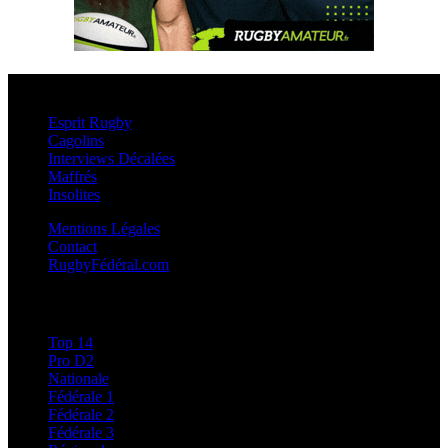
Esprit Rugby
Esprit Rugby
Cagolins
Interviews Décalées
Maffrés
Insolites
Mentions Légales
Contact
RugbyFédéral.com
Calendriers et Résultats
Top 14
Pro D2
Nationale
Fédérale 1
Fédérale 2
Fédérale 3