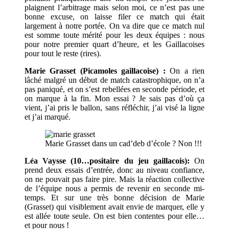
plaignent l’arbitrage mais selon moi, ce n’est pas une
bonne excuse, on laisse filer ce match qui était
largement à notre portée. On va dire que ce match nul
est somme toute mérité pour les deux équipes : nous
pour notre premier quart d’heure, et les Gaillacoises
pour tout le reste (rires).
Marie Grasset (Picamoles gaillacoise) :
On a rien
lâché malgré un début de match catastrophique, on n’a
pas paniqué, et on s’est rebellées en seconde période, et
on marque à la fin. Mon essai ? Je sais pas d’où ça
vient, j’ai pris le ballon, sans réfléchir, j’ai visé la ligne
et j’ai marqué.
Marie Grasset dans un cad’deb d’école ? Non !!!
Léa Vaysse (10…positaire du jeu gaillacois):
On
prend deux essais d’entrée, donc au niveau confiance,
on ne pouvait pas faire pire. Mais la réaction collective
de l’équipe nous a permis de revenir en seconde mi-
temps. Et sur une très bonne décision de Marie
(Grasset) qui visiblement avait envie de marquer, elle y
est allée toute seule. On est bien contentes pour elle…
et pour nous !