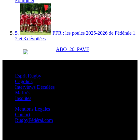
Fourquier
5.
FFR : les poules 2025-2026 de Fédérale 1,
2 et 3 dévoilées
Esprit Rugby
Esprit Rugby
Cagolins
Interviews Décalées
Maffrés
Insolites
Mentions Légales
Contact
RugbyFédéral.com
Calendriers et Résultats