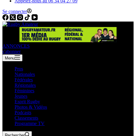
Appelez-nous au 06 34 04 27 09
Se connecter
ANNONCES
s'abonner
Menu
Pros
Nationales
Fédérales
Régionales
Féminines
Jeunes
Esprit Rugby
Photos & Vidéos
Podcasts
Classements
Programme TV
Rechercher