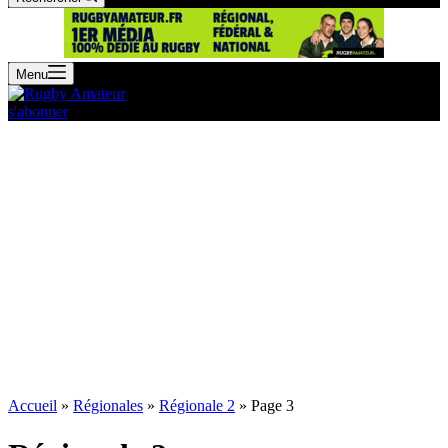
Menu
s'abonner
Accueil
»
Régionales
»
Régionale 2
»
Page 3