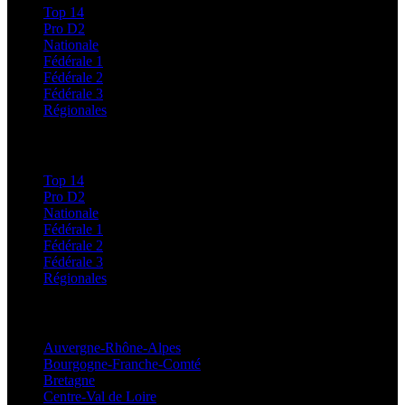
Top 14
Pro D2
Nationale
Fédérale 1
Fédérale 2
Fédérale 3
Régionales
Classements
Top 14
Pro D2
Nationale
Fédérale 1
Fédérale 2
Fédérale 3
Régionales
Régionales
Auvergne-Rhône-Alpes
Bourgogne-Franche-Comté
Bretagne
Centre-Val de Loire