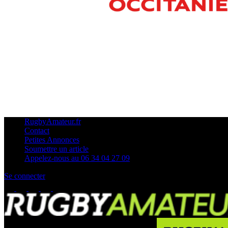
RugbyAmateur.fr
Contact
Petites Annonces
Soumettre un article
Appelez-nous au 06 34 04 27 09
Se connecter