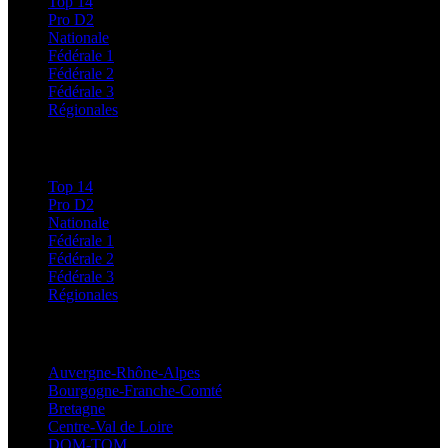
Top 14
Pro D2
Nationale
Fédérale 1
Fédérale 2
Fédérale 3
Régionales
Classements
Top 14
Pro D2
Nationale
Fédérale 1
Fédérale 2
Fédérale 3
Régionales
Régionales
Auvergne-Rhône-Alpes
Bourgogne-Franche-Comté
Bretagne
Centre-Val de Loire
DOM-TOM