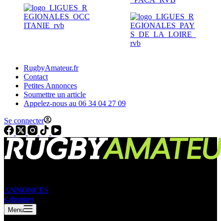
RugbyAmateur.fr
Contact
Petites Annonces
Soumettre un article
Appelez-nous au 06 34 04 27 09
Se connecter
ANNONCES
s'abonner
Menu