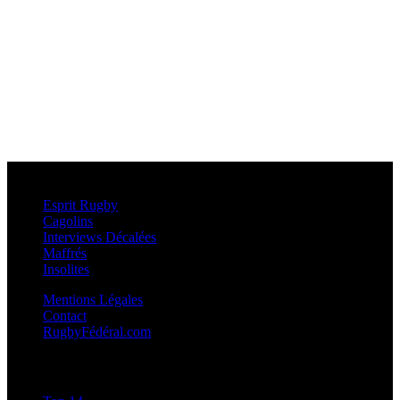
Esprit Rugby
Esprit Rugby
Cagolins
Interviews Décalées
Maffrés
Insolites
Mentions Légales
Contact
RugbyFédéral.com
Calendriers et Résultats