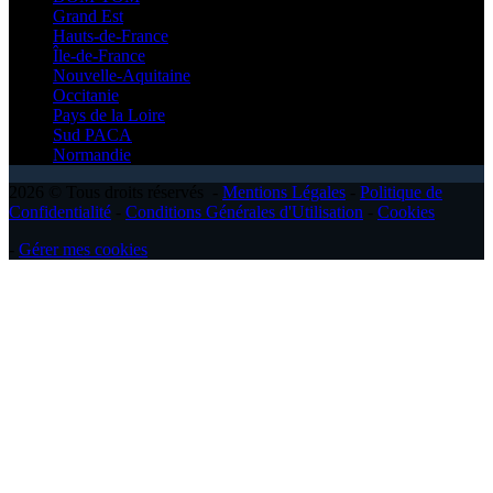
Grand Est
Hauts-de-France
Île-de-France
Nouvelle-Aquitaine
Occitanie
Pays de la Loire
Sud PACA
Normandie
2026 © Tous droits réservés -
Mentions Légales
-
Politique de
Confidentialité
-
Conditions Générales d'Utilisation
-
Cookies
-
Gérer mes cookies