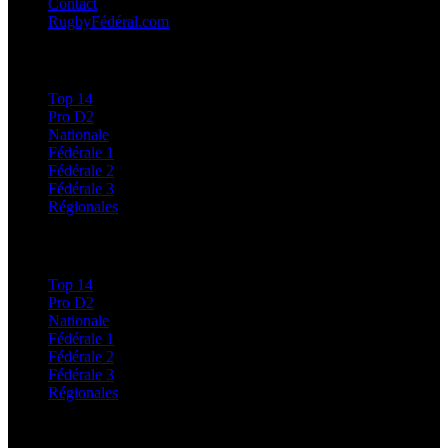
Contact
RugbyFédéral.com
Calendriers et Résultats
Top 14
Pro D2
Nationale
Fédérale 1
Fédérale 2
Fédérale 3
Régionales
Classements
Top 14
Pro D2
Nationale
Fédérale 1
Fédérale 2
Fédérale 3
Régionales
Régionales