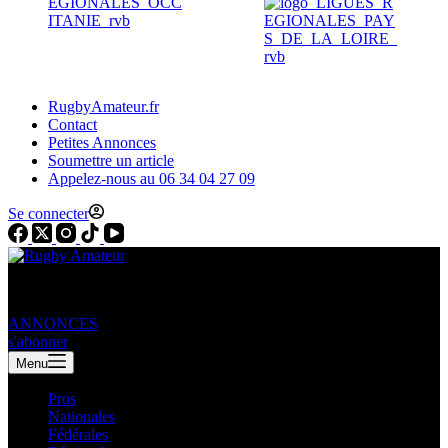
RugbyAmateur.fr
Contact
Petites Annonces
Soumettre un article
Appelez-nous au 06 34 04 27 09
Se connecter
ANNONCES
s'abonner
Menu
Pros
Nationales
Fédérales