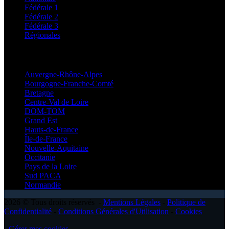
Fédérale 1
Fédérale 2
Fédérale 3
Régionales
Régionales
Auvergne-Rhône-Alpes
Bourgogne-Franche-Comté
Bretagne
Centre-Val de Loire
DOM-TOM
Grand Est
Hauts-de-France
Île-de-France
Nouvelle-Aquitaine
Occitanie
Pays de la Loire
Sud PACA
Normandie
2026 © Tous droits réservés -
Mentions Légales
-
Politique de
Confidentialité
-
Conditions Générales d'Utilisation
-
Cookies
-
Gérer mes cookies