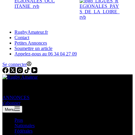
RugbyAmateur.fr
Contact
Petites Annonces
Soumettre un article
Appelez-nous au 06 34 04 27 09
Se connecter
ANNONCES
s'abonner
Menu
Pros
Nationales
Fédérales