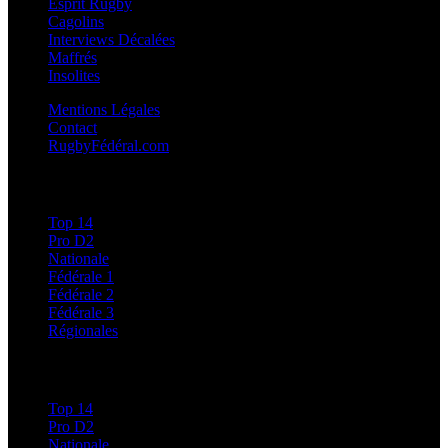
Esprit Rugby
Cagolins
Interviews Décalées
Maffrés
Insolites
Mentions Légales
Contact
RugbyFédéral.com
Calendriers et Résultats
Top 14
Pro D2
Nationale
Fédérale 1
Fédérale 2
Fédérale 3
Régionales
Classements
Top 14
Pro D2
Nationale