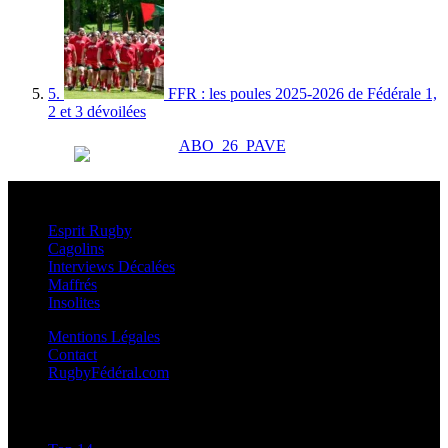
5.
FFR : les poules 2025-2026 de Fédérale 1,
2 et 3 dévoilées
Esprit Rugby
Esprit Rugby
Cagolins
Interviews Décalées
Maffrés
Insolites
Mentions Légales
Contact
RugbyFédéral.com
Calendriers et Résultats