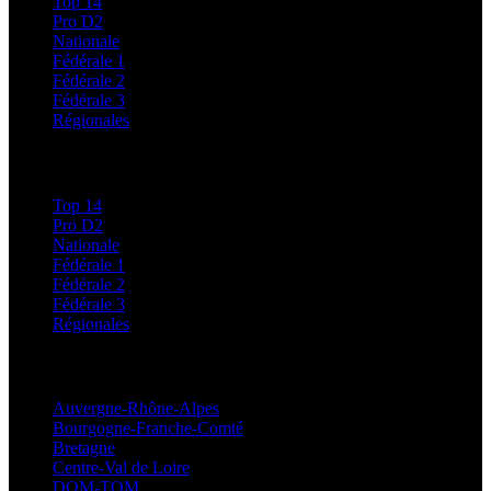
Top 14
Pro D2
Nationale
Fédérale 1
Fédérale 2
Fédérale 3
Régionales
Classements
Top 14
Pro D2
Nationale
Fédérale 1
Fédérale 2
Fédérale 3
Régionales
Régionales
Auvergne-Rhône-Alpes
Bourgogne-Franche-Comté
Bretagne
Centre-Val de Loire
DOM-TOM