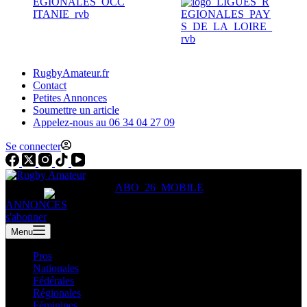
RugbyAmateur.fr
Contact
Petites Annonces
Soumettre un article
Appelez-nous au 06 34 04 27 09
Se connecter
ANNONCES
s'abonner
Menu
Pros
Nationales
Fédérales
Régionales
Féminines