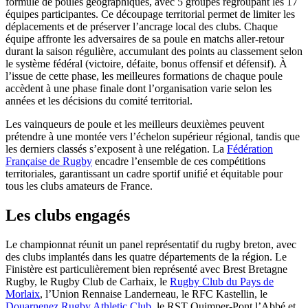
formule de poules géographiques, avec 5 groupes regroupant les 17
équipes participantes. Ce découpage territorial permet de limiter les
déplacements et de préserver l’ancrage local des clubs. Chaque
équipe affronte les adversaires de sa poule en matchs aller-retour
durant la saison régulière, accumulant des points au classement selon
le système fédéral (victoire, défaite, bonus offensif et défensif). À
l’issue de cette phase, les meilleures formations de chaque poule
accèdent à une phase finale dont l’organisation varie selon les
années et les décisions du comité territorial.
Les vainqueurs de poule et les meilleurs deuxièmes peuvent
prétendre à une montée vers l’échelon supérieur régional, tandis que
les derniers classés s’exposent à une relégation. La
Fédération
Française de Rugby
encadre l’ensemble de ces compétitions
territoriales, garantissant un cadre sportif unifié et équitable pour
tous les clubs amateurs de France.
Les clubs engagés
Le championnat réunit un panel représentatif du rugby breton, avec
des clubs implantés dans les quatre départements de la région. Le
Finistère est particulièrement bien représenté avec Brest Bretagne
Rugby, le Rugby Club de Carhaix, le
Rugby Club du Pays de
Morlaix
, l’Union Rennaise Landerneau, le RFC Kastellin, le
Douarnenez Rugby Athletic Club
, le RST Quimper-Pont l’Abbé et