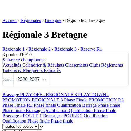
Accueil
›
Régionales
›
Bretagne
›
Régionale 3 Bretagne
Régionale 3 Bretagne
Régionale 1
›
Régionale 2
›
Régionale 3
›
Réserve R1
3 poules
J10/10
Suivre ce championnat
Actualités
Calendrier & Résultats
Classements
Clubs
Règlements
Buteurs & Marqueurs
Palmarès
Saison
Brassage
PLAY OFF - REGIONALE 3
PLAY DOWN -
PROMOTION REGIONALE 3
Phase Finale PROMOTION R3
Phase Finale R3
Phase finale
Qualification
Barrage
Phase finale
Phase finale
Brassage
Qualification
Qualification
Phase finale
Brassage - POULE 1
Brassage - POULE 2
Qualification
Qualification
Phase finale
Phase finale