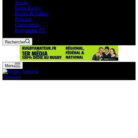
Jeunes
Esprit Rugby
Photos & Vidéos
Podcasts
Classements
Programme TV
Rechercher
Menu
s'abonner