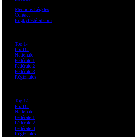
Mentions Légales
Contact
RugbyFédéral.com
Calendriers et Résultats
Top 14
Pro D2
Nationale
Fédérale 1
Fédérale 2
Fédérale 3
Régionales
Classements
Top 14
Pro D2
Nationale
Fédérale 1
Fédérale 2
Fédérale 3
Régionales