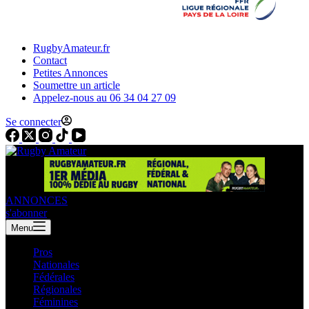
RugbyAmateur.fr
Contact
Petites Annonces
Soumettre un article
Appelez-nous au 06 34 04 27 09
Se connecter
ANNONCES
s'abonner
Menu
Pros
Nationales
Fédérales
Régionales
Féminines