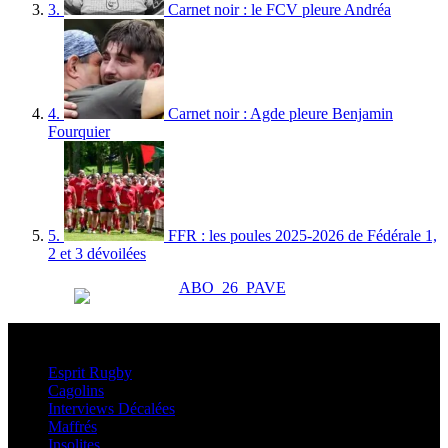
3.
Carnet noir : le FCV pleure Andréa
4.
Carnet noir : Agde pleure Benjamin
Fourquier
5.
FFR : les poules 2025-2026 de Fédérale 1,
2 et 3 dévoilées
Esprit Rugby
Esprit Rugby
Cagolins
Interviews Décalées
Maffrés
Insolites