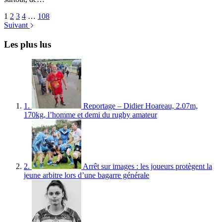
1
2
3
4
…
108
Suivant
Les plus lus
1.
Reportage – Didier Hoareau, 2.07m,
170kg, l’homme et demi du rugby amateur
2.
Arrêt sur images : les joueurs protègent la
jeune arbitre lors d’une bagarre générale