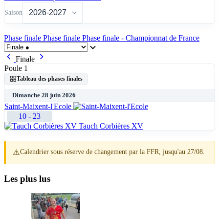
Saison
Phase finale
Phase finale
Phase finale - Championnat de France
Finale
Poule 1
Tableau des phases finales
Dimanche 28 juin 2026
Saint-Maixent-l'Ecole
10
-
23
Tauch Corbières XV
⚠️
Calendrier sous réserve de changement par la FFR, jusqu'au 27/08.
Les plus lus