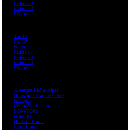
Fédérale 2
Fédérale 3
Régionales
Classements
Top 14
Pro D2
Nationale
Fédérale 1
Fédérale 2
Fédérale 3
Régionales
Régionales
Auvergne-Rhône-Alpes
Bourgogne-Franche-Comté
Bretagne
Centre-Val de Loire
DOM-TOM
Grand Est
Hauts-de-France
Île-de-France