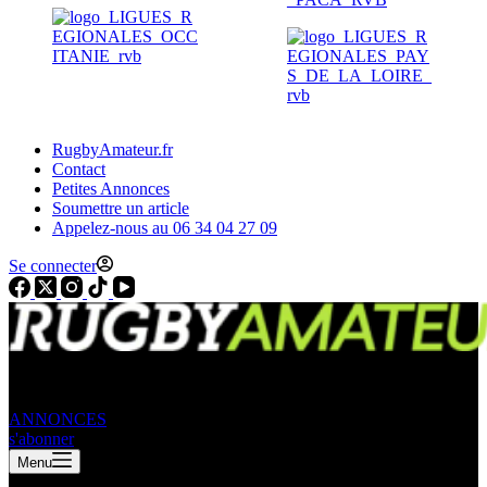
RugbyAmateur.fr
Contact
Petites Annonces
Soumettre un article
Appelez-nous au 06 34 04 27 09
Se connecter
ANNONCES
s'abonner
Menu