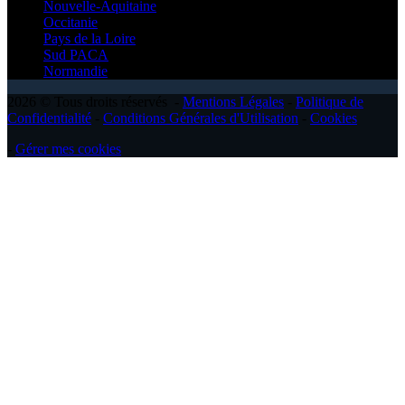
Nouvelle-Aquitaine
Occitanie
Pays de la Loire
Sud PACA
Normandie
2026 © Tous droits réservés -
Mentions Légales
-
Politique de
Confidentialité
-
Conditions Générales d'Utilisation
-
Cookies
-
Gérer mes cookies