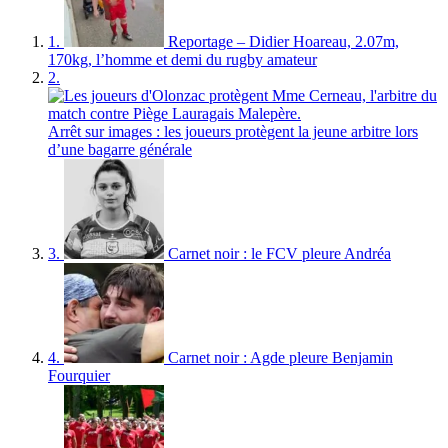
1.
Reportage – Didier Hoareau, 2.07m,
170kg, l’homme et demi du rugby amateur
2.
Arrêt sur images : les joueurs protègent la jeune arbitre lors
d’une bagarre générale
3.
Carnet noir : le FCV pleure Andréa
4.
Carnet noir : Agde pleure Benjamin
Fourquier