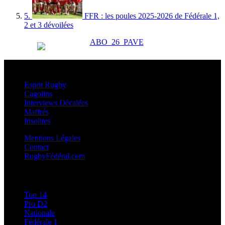
5.
FFR : les poules 2025-2026 de Fédérale 1,
2 et 3 dévoilées
Esprit Rugby
Esprit Rugby
Cagolins
Interviews Décalées
Maffrés
Insolites
Mentions Légales
Contact
RugbyFédéral.com
Calendriers et Résultats
Top 14
Pro D2
Nationale
Fédérale 1