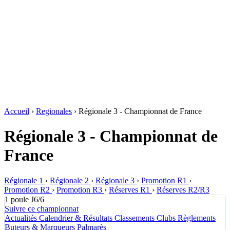
Accueil
›
Regionales
›
Régionale 3 - Championnat de France
Régionale 3 - Championnat de
France
Régionale 1
›
Régionale 2
›
Régionale 3
›
Promotion R1
›
Promotion R2
›
Promotion R3
›
Réserves R1
›
Réserves R2/R3
1 poule
J6/6
Suivre ce championnat
Actualités
Calendrier & Résultats
Classements
Clubs
Règlements
Buteurs & Marqueurs
Palmarès