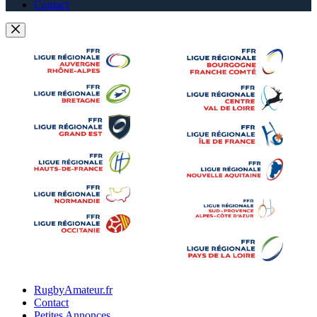
Contact
RugbyAmateur.fr
Contact
Petites Annonces