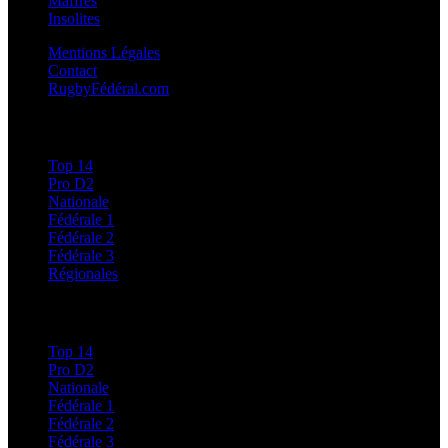
Maffrés
Insolites
Mentions Légales
Contact
RugbyFédéral.com
Calendriers et Résultats
Top 14
Pro D2
Nationale
Fédérale 1
Fédérale 2
Fédérale 3
Régionales
Classements
Top 14
Pro D2
Nationale
Fédérale 1
Fédérale 2
Fédérale 3