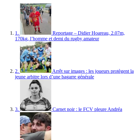
1.
Reportage – Didier Hoareau, 2.07m,
170kg, l’homme et demi du rugby amateur
2.
Arrêt sur images : les joueurs protègent la
jeune arbitre lors d’une bagarre générale
3.
Carnet noir : le FCV pleure Andréa