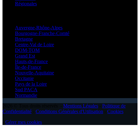
Régionales
Régionales
Auvergne-Rhône-Alpes
Bourgogne-Franche-Comté
Bretagne
Centre-Val de Loire
DOM-TOM
Grand Est
Hauts-de-France
Île-de-France
Nouvelle-Aquitaine
Occitanie
Pays de la Loire
Sud PACA
Normandie
2026 © Tous droits réservés -
Mentions Légales
-
Politique de
Confidentialité
-
Conditions Générales d'Utilisation
-
Cookies
-
Gérer mes cookies