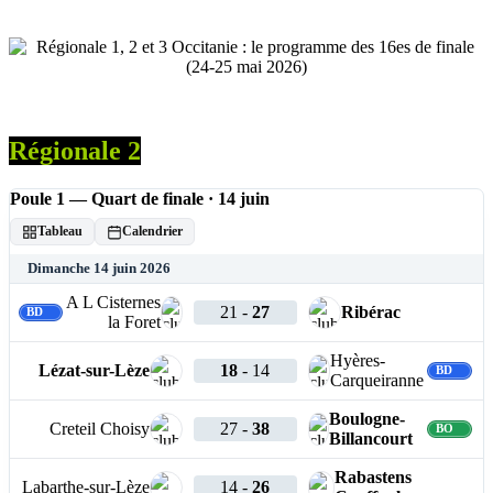
Régionale 2
Poule 1 — Quart de finale · 14 juin
Tableau
Calendrier
Dimanche 14 juin 2026
A L Cisternes
21
-
27
Ribérac
la Foret
Hyères-
Lézat-sur-Lèze
18
-
14
Carqueiranne
Boulogne-
Creteil Choisy
27
-
38
Billancourt
Rabastens
Labarthe-sur-Lèze
14
-
26