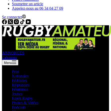
Soumettre un article
Appelez-nous au 06 34 04 27 09
Se connecter
ANNONCES
s'abonner
Menu
Pros
Nationales
Fédérales
Régionales
Féminines
Jeunes
Esprit Rugby
Photos & Vidéos
Podcasts