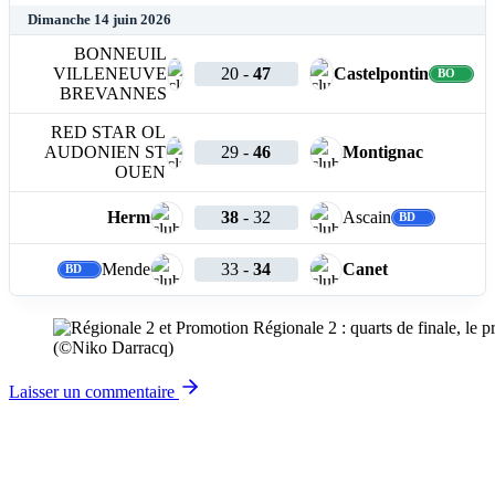
Dimanche 14 juin 2026
BONNEUIL
VILLENEUVE
20
-
47
Castelpontin
BREVANNES
RED STAR OL
AUDONIEN ST
29
-
46
Montignac
OUEN
Herm
38
-
32
Ascain
Mende
33
-
34
Canet
(©Niko Darracq)
Laisser un commentaire