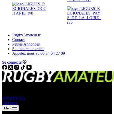
RugbyAmateur.fr
Contact
Petites Annonces
Soumettre un article
Appelez-nous au 06 34 04 27 09
Se connecter
ANNONCES
s'abonner
Menu