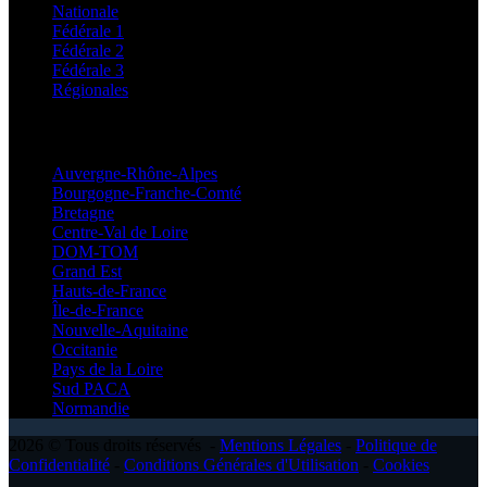
Nationale
Fédérale 1
Fédérale 2
Fédérale 3
Régionales
Régionales
Auvergne-Rhône-Alpes
Bourgogne-Franche-Comté
Bretagne
Centre-Val de Loire
DOM-TOM
Grand Est
Hauts-de-France
Île-de-France
Nouvelle-Aquitaine
Occitanie
Pays de la Loire
Sud PACA
Normandie
2026 © Tous droits réservés -
Mentions Légales
-
Politique de
Confidentialité
-
Conditions Générales d'Utilisation
-
Cookies