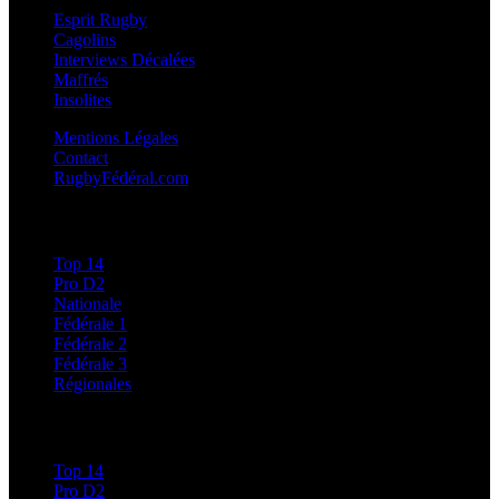
Esprit Rugby
Cagolins
Interviews Décalées
Maffrés
Insolites
Mentions Légales
Contact
RugbyFédéral.com
Calendriers et Résultats
Top 14
Pro D2
Nationale
Fédérale 1
Fédérale 2
Fédérale 3
Régionales
Classements
Top 14
Pro D2