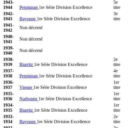
1943-
5e
1944
Perpignan
1re Série Division Excellence
titre
1942-
3e
1943
Bayonne
1re Série Division Excellence
titre
1941-
Non décerné
1942
1940-
Non décerné
1941
1939-
Non décerné
1940
1938-
2e
1939
Biarritz
1re Série Division Excellence
titre
1937-
4e
1938
Perpignan
1re Série Division Excellence
titre
1936-
1er
1937
Vienne
1re Série Division Excellence
titre
1935-
1er
1936
Narbonne
1re Série Division Excellence
titre
1934-
1er
1935
Biarritz
1re Série Division Excellence
titre
1933-
2e
1934
Bayonne
1re Série Division Excellence
titre
1932-
2e