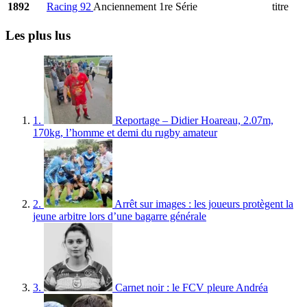
1892
Racing 92
Anciennement 1re Série
titre
Les plus lus
1.
Reportage – Didier Hoareau, 2.07m,
170kg, l’homme et demi du rugby amateur
2.
Arrêt sur images : les joueurs protègent la
jeune arbitre lors d’une bagarre générale
3.
Carnet noir : le FCV pleure Andréa