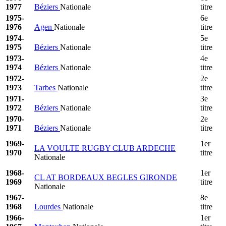
1977
Béziers
Nationale
titre
1975-
6e
1976
Agen
Nationale
titre
1974-
5e
1975
Béziers
Nationale
titre
1973-
4e
1974
Béziers
Nationale
titre
1972-
2e
1973
Tarbes
Nationale
titre
1971-
3e
1972
Béziers
Nationale
titre
1970-
2e
1971
Béziers
Nationale
titre
1969-
1er
LA VOULTE RUGBY CLUB ARDECHE
1970
titre
Nationale
1968-
1er
CL AT BORDEAUX BEGLES GIRONDE
1969
titre
Nationale
1967-
8e
1968
Lourdes
Nationale
titre
1966-
1er