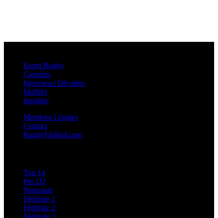
Esprit Rugby
Esprit Rugby
Cagolins
Interviews Décalées
Maffrés
Insolites
Mentions Légales
Contact
RugbyFédéral.com
Calendriers et Résultats
Top 14
Pro D2
Nationale
Fédérale 1
Fédérale 2
Fédérale 3