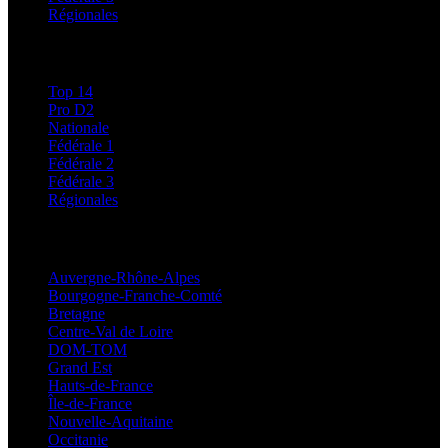
Régionales
Classements
Top 14
Pro D2
Nationale
Fédérale 1
Fédérale 2
Fédérale 3
Régionales
Régionales
Auvergne-Rhône-Alpes
Bourgogne-Franche-Comté
Bretagne
Centre-Val de Loire
DOM-TOM
Grand Est
Hauts-de-France
Île-de-France
Nouvelle-Aquitaine
Occitanie