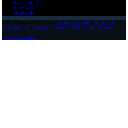
Pays de la Loire
Sud PACA
Normandie
2026 © Tous droits réservés -
Mentions Légales
-
Politique de
Confidentialité
-
Conditions Générales d'Utilisation
-
Cookies
-
Gérer mes cookies