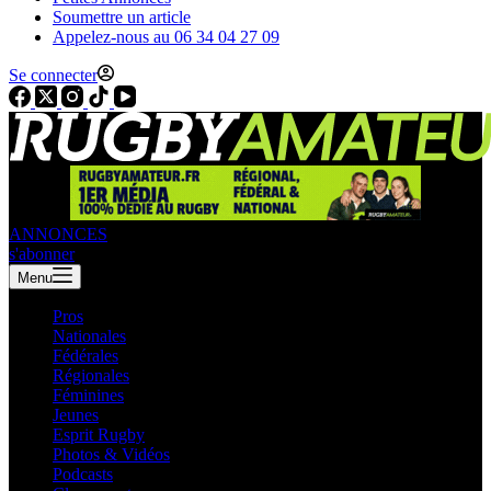
Soumettre un article
Appelez-nous au 06 34 04 27 09
Se connecter
ANNONCES
s'abonner
Menu
Pros
Nationales
Fédérales
Régionales
Féminines
Jeunes
Esprit Rugby
Photos & Vidéos
Podcasts