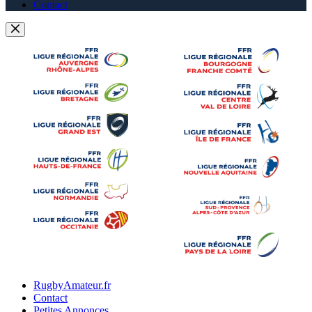
Contact
RugbyAmateur.fr
Contact
Petites Annonces