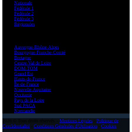
Nationale
Fédérale 1
Fédérale 2
Fédérale 3
Régionales
Régionales
Auvergne-Rhône-Alpes
Bourgogne-Franche-Comté
Bretagne
Centre-Val de Loire
DOM-TOM
Grand Est
Hauts-de-France
Île-de-France
Nouvelle-Aquitaine
Occitanie
Pays de la Loire
Sud PACA
Normandie
2026 © Tous droits réservés -
Mentions Légales
-
Politique de
Confidentialité
-
Conditions Générales d'Utilisation
-
Cookies