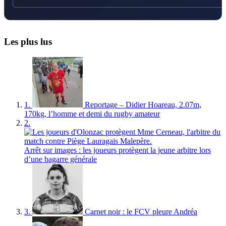
Les plus lus
1.
Reportage – Didier Hoareau, 2.07m,
170kg, l’homme et demi du rugby amateur
2.
Arrêt sur images : les joueurs protègent la jeune arbitre lors
d’une bagarre générale
3.
Carnet noir : le FCV pleure Andréa