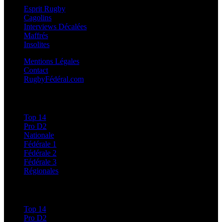
Esprit Rugby
Cagolins
Interviews Décalées
Maffrés
Insolites
Mentions Légales
Contact
RugbyFédéral.com
Calendriers et Résultats
Top 14
Pro D2
Nationale
Fédérale 1
Fédérale 2
Fédérale 3
Régionales
Classements
Top 14
Pro D2