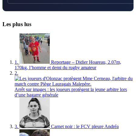
Les plus lus
1.
Reportage – Didier Hoareau, 2.07m,
170kg, l’homme et demi du rugby amateur
2.
Arrêt sur images : les joueurs protègent la jeune arbitre lors
d’une bagarre générale
3.
Carnet noir : le FCV pleure Andréa