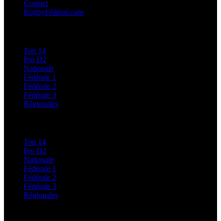
Contact
RugbyFédéral.com
Calendriers et Résultats
Top 14
Pro D2
Nationale
Fédérale 1
Fédérale 2
Fédérale 3
Régionales
Classements
Top 14
Pro D2
Nationale
Fédérale 1
Fédérale 2
Fédérale 3
Régionales
Régionales