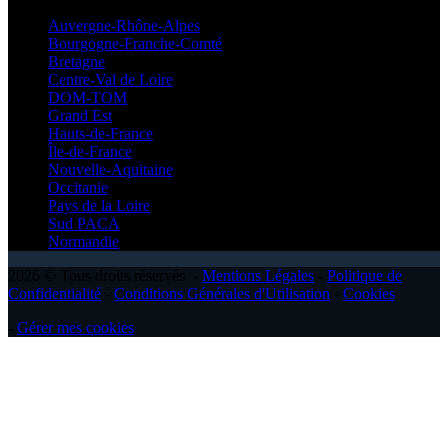
Auvergne-Rhône-Alpes
Bourgogne-Franche-Comté
Bretagne
Centre-Val de Loire
DOM-TOM
Grand Est
Hauts-de-France
Île-de-France
Nouvelle-Aquitaine
Occitanie
Pays de la Loire
Sud PACA
Normandie
2026 © Tous droits réservés -
Mentions Légales
-
Politique de
Confidentialité
-
Conditions Générales d'Utilisation
-
Cookies
-
Gérer mes cookies