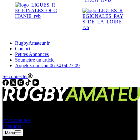
RugbyAmateur.fr
Contact
Petites Annonces
Soumettre un article
Appelez-nous au 06 34 04 27 09
Se connecter
ANNONCES
s'abonner
Menu