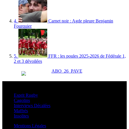
4.
Carnet noir : Agde pleure Benjamin
Fourquier
5.
FFR : les poules 2025-2026 de Fédérale 1,
2 et 3 dévoilées
Esprit Rugby
Esprit Rugby
Cagolins
Interviews Décalées
Maffrés
Insolites
Mentions Légales