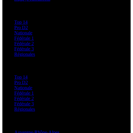
Calendriers et Résultats
Top 14
Pro D2
Nationale
Fédérale 1
Fédérale 2
Fédérale 3
Régionales
Classements
Top 14
Pro D2
Nationale
Fédérale 1
Fédérale 2
Fédérale 3
Régionales
Régionales
Auvergne-Rhône-Alpes