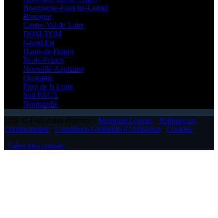
Bourgogne-Franche-Comté
Bretagne
Centre-Val de Loire
DOM-TOM
Grand Est
Hauts-de-France
Île-de-France
Nouvelle-Aquitaine
Occitanie
Pays de la Loire
Sud PACA
Normandie
2026 © Tous droits réservés -
Mentions Légales
-
Politique de
Confidentialité
-
Conditions Générales d'Utilisation
-
Cookies
-
Gérer mes cookies