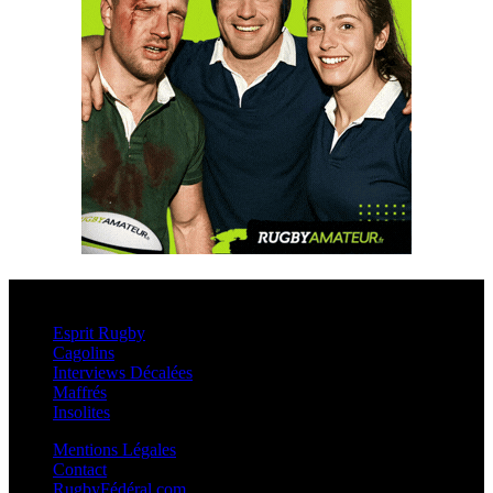
Esprit Rugby
Esprit Rugby
Cagolins
Interviews Décalées
Maffrés
Insolites
Mentions Légales
Contact
RugbyFédéral.com