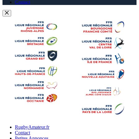
Contact
RugbyAmateur.fr
Contact
Petites Annonces