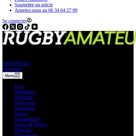
Soumettre un article
Appelez-nous au 06 34 04 27 09
Se connecter
ANNONCES
s'abonner
Menu
Pros
Nationales
Fédérales
Régionales
Féminines
Jeunes
Esprit Rugby
Photos & Vidéos
Podcasts
Classements