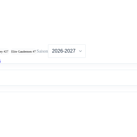
Saison
ery
#27
Elite Gaudermen
#7
s