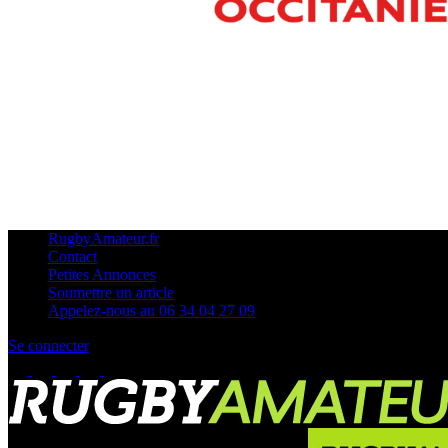
RugbyAmateur.fr
Contact
Petites Annonces
Soumettre un article
Appelez-nous au 06 34 04 27 09
Se connecter