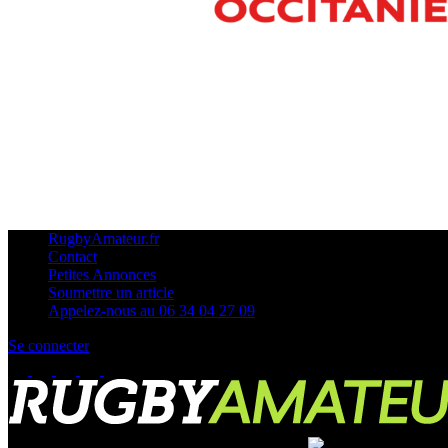
RugbyAmateur.fr
Contact
Petites Annonces
Soumettre un article
Appelez-nous au 06 34 04 27 09
Se connecter