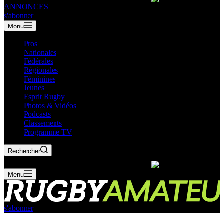
ANNONCES
s'abonner
Menu
Pros
Nationales
Fédérales
Régionales
Féminines
Jeunes
Esprit Rugby
Photos & Vidéos
Podcasts
Classements
Programme TV
Rechercher
Menu
s'abonner