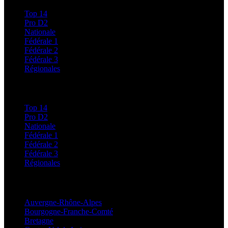
Top 14
Pro D2
Nationale
Fédérale 1
Fédérale 2
Fédérale 3
Régionales
Classements
Top 14
Pro D2
Nationale
Fédérale 1
Fédérale 2
Fédérale 3
Régionales
Régionales
Auvergne-Rhône-Alpes
Bourgogne-Franche-Comté
Bretagne