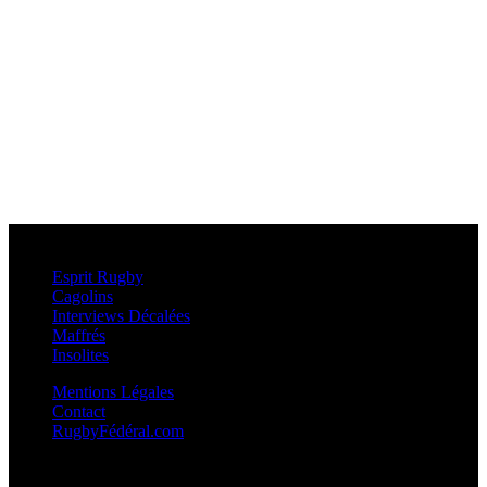
Esprit Rugby
Esprit Rugby
Cagolins
Interviews Décalées
Maffrés
Insolites
Mentions Légales
Contact
RugbyFédéral.com
Calendriers et Résultats