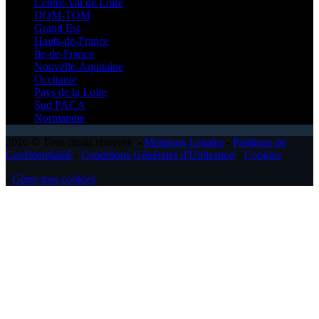
Centre-Val de Loire
DOM-TOM
Grand Est
Hauts-de-France
Île-de-France
Nouvelle-Aquitaine
Occitanie
Pays de la Loire
Sud PACA
Normandie
2026 © Tous droits réservés -
Mentions Légales
-
Politique de
Confidentialité
-
Conditions Générales d'Utilisation
-
Cookies
-
Gérer mes cookies