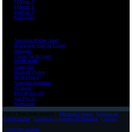
Fédérale 1
Fédérale 2
Fédérale 3
Régionales
Régionales
Auvergne-Rhône-Alpes
Bourgogne-Franche-Comté
Bretagne
Centre-Val de Loire
DOM-TOM
Grand Est
Hauts-de-France
Île-de-France
Nouvelle-Aquitaine
Occitanie
Pays de la Loire
Sud PACA
Normandie
2026 © Tous droits réservés -
Mentions Légales
-
Politique de
Confidentialité
-
Conditions Générales d'Utilisation
-
Cookies
-
Gérer mes cookies