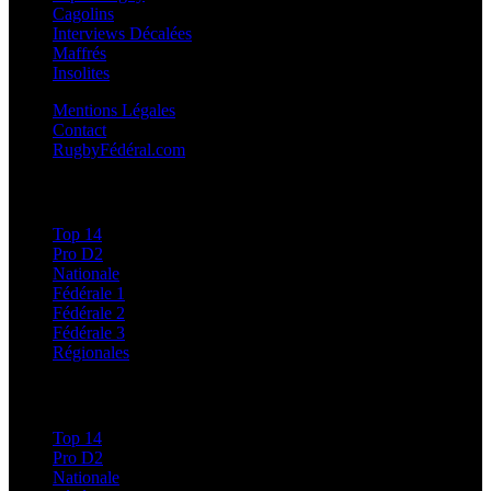
Cagolins
Interviews Décalées
Maffrés
Insolites
Mentions Légales
Contact
RugbyFédéral.com
Calendriers et Résultats
Top 14
Pro D2
Nationale
Fédérale 1
Fédérale 2
Fédérale 3
Régionales
Classements
Top 14
Pro D2
Nationale