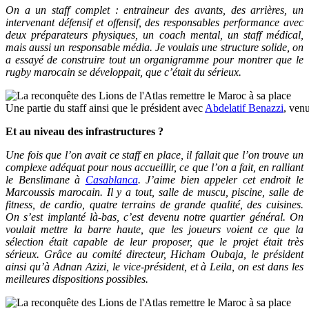
On a un staff complet : entraineur des avants, des arrières, un
intervenant défensif et offensif, des responsables performance avec
deux préparateurs physiques, un coach mental, un staff médical,
mais aussi un responsable média. Je voulais une structure solide, on
a essayé de construire tout un organigramme pour montrer que le
rugby marocain se développait, que c’était du sérieux.
Une partie du staff ainsi que le président avec
Abdelatif Benazzi
, venu
Et au niveau des infrastructures ?
Une fois que l’on avait ce staff en place, il fallait que l’on trouve un
complexe adéquat pour nous accueillir, ce que l’on a fait, en ralliant
le Benslimane à
Casablanca
. J’aime bien appeler cet endroit le
Marcoussis marocain. Il y a tout, salle de muscu, piscine, salle de
fitness, de cardio, quatre terrains de grande qualité, des cuisines.
On s’est implanté là-bas, c’est devenu notre quartier général. On
voulait mettre la barre haute, que les joueurs voient ce que la
sélection était capable de leur proposer, que le projet était très
sérieux. Grâce au comité directeur, Hicham Oubaja, le président
ainsi qu’à Adnan Azizi, le vice-président, et à Leila, on est dans les
meilleures dispositions possibles.