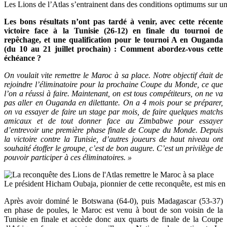
Les Lions de l’Atlas s’entrainent dans des conditions optimums sur un
Les bons résultats n’ont pas tardé à venir, avec cette récente
victoire face à la Tunisie (26-12) en finale du tournoi de
repêchage, et une qualification pour le tournoi A en Ouganda
(du 10 au 21 juillet prochain) : Comment abordez-vous cette
échéance ?
On voulait vite remettre le Maroc à sa place. Notre objectif
était de
rejoindre l’éliminatoire pour la prochaine Coupe du Monde, ce que
l’on a réussi à faire. Maintenant, on est tous compétiteurs, on ne va
pas aller en Ouganda en dilettante. On a 4 mois pour se préparer,
on va essayer de faire un stage par mois, de faire quelques matchs
amicaux et de tout donner face au Zimbabwe pour essayer
d’entrevoir une première phase finale de Coupe du Monde. Depuis
la victoire contre la Tunisie, d’autres joueurs de haut niveau ont
souhaité étoffer le groupe, c’est de bon augure. C’est un privilège de
pouvoir participer à ces éliminatoires. »
Le président Hicham Oubaja, pionnier de cette reconquête, est mis en 
Après avoir dominé le Botswana (64-0), puis Madagascar (53-37)
en phase de poules, le Maroc est venu à bout de son voisin de la
Tunisie en finale et accède donc aux quarts de finale de la Coupe