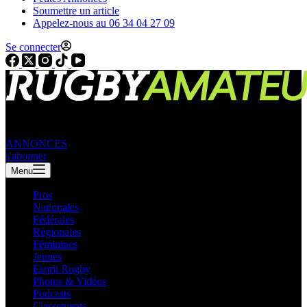
Soumettre un article
Appelez-nous au 06 34 04 27 09
Se connecter
ANNONCES
s'abonner
Menu
Pros
Nationales
Fédérales
Régionales
Féminines
Jeunes
Esprit Rugby
Photos & Vidéos
Podcasts
Classements