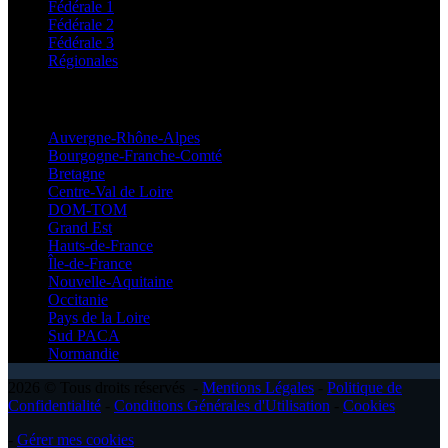
Fédérale 1
Fédérale 2
Fédérale 3
Régionales
Régionales
Auvergne-Rhône-Alpes
Bourgogne-Franche-Comté
Bretagne
Centre-Val de Loire
DOM-TOM
Grand Est
Hauts-de-France
Île-de-France
Nouvelle-Aquitaine
Occitanie
Pays de la Loire
Sud PACA
Normandie
2026 © Tous droits réservés -
Mentions Légales
-
Politique de
Confidentialité
-
Conditions Générales d'Utilisation
-
Cookies
-
Gérer mes cookies