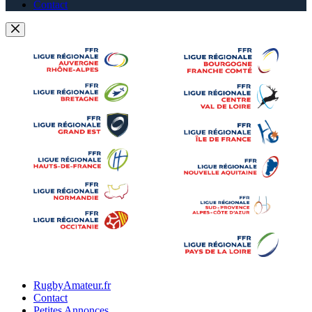
Contact
RugbyAmateur.fr
Contact
Petites Annonces