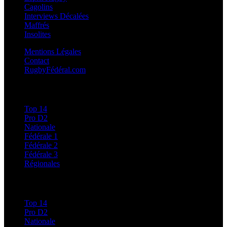
Cagolins
Interviews Décalées
Maffrés
Insolites
Mentions Légales
Contact
RugbyFédéral.com
Calendriers et Résultats
Top 14
Pro D2
Nationale
Fédérale 1
Fédérale 2
Fédérale 3
Régionales
Classements
Top 14
Pro D2
Nationale