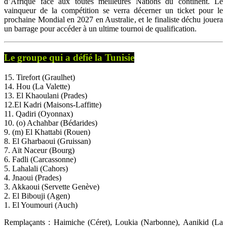
d’Afrique face aux toutes meilleures Nations du continent. Le
vainqueur de la compétition se verra décerner un ticket pour le
prochaine Mondial en 2027 en Australie, et le finaliste déchu jouera
un barrage pour accéder à un ultime tournoi de qualification.
Le groupe qui a défié la Tunisie
15. Tirefort (Graulhet)
14. Hou (La Valette)
13. El Khaoulani (Prades)
12.El Kadri (Maisons-Laffitte)
11. Qadiri (Oyonnax)
10. (o) Achahbar (Bédarides)
9. (m) El Khattabi (Rouen)
8. El Gharbaoui (Gruissan)
7. Aït Naceur (Bourg)
6. Fadli (Carcassonne)
5. Lahalali (Cahors)
4. Jnaoui (Prades)
3. Akkaoui (Servette Genève)
2. El Bibouji (Agen)
1. El Youmouri (Auch)
Remplaçants : Haimiche (Céret), Loukia (Narbonne), Aanikid (La