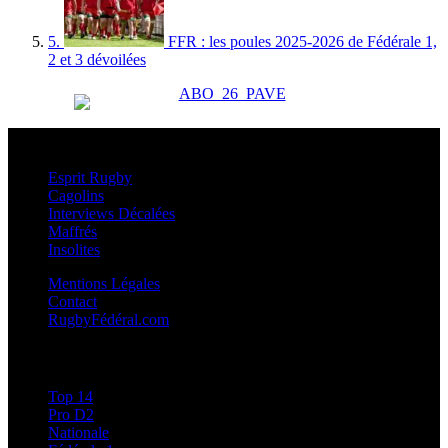
5.
FFR : les poules 2025-2026 de Fédérale 1,
2 et 3 dévoilées
Esprit Rugby
Esprit Rugby
Cagolins
Interviews Décalées
Maffrés
Insolites
Mentions Légales
Contact
RugbyFédéral.com
Calendriers et Résultats
Top 14
Pro D2
Nationale