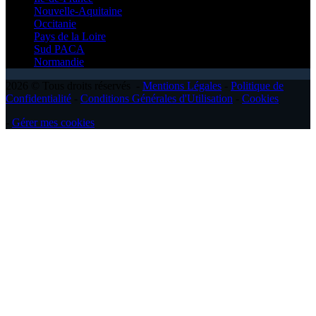
Nouvelle-Aquitaine
Occitanie
Pays de la Loire
Sud PACA
Normandie
2026 © Tous droits réservés -
Mentions Légales
-
Politique de
Confidentialité
-
Conditions Générales d'Utilisation
-
Cookies
-
Gérer mes cookies