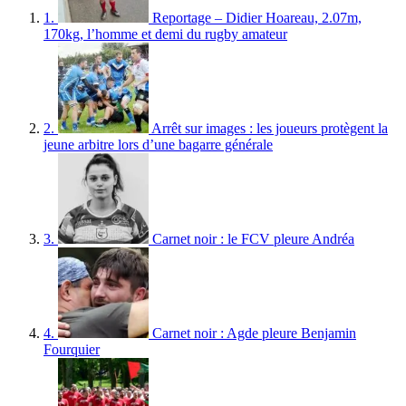
1.
Reportage – Didier Hoareau, 2.07m,
170kg, l’homme et demi du rugby amateur
2.
Arrêt sur images : les joueurs protègent la
jeune arbitre lors d’une bagarre générale
3.
Carnet noir : le FCV pleure Andréa
4.
Carnet noir : Agde pleure Benjamin
Fourquier