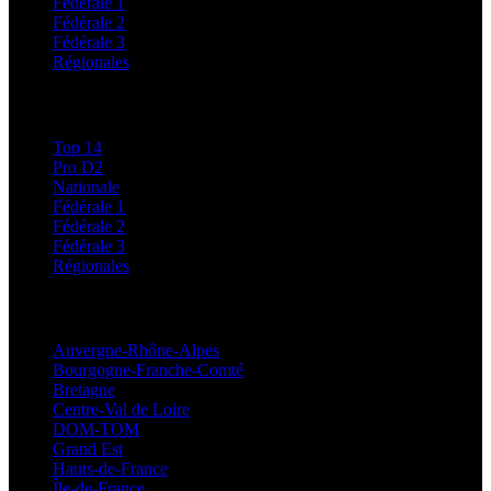
Fédérale 1
Fédérale 2
Fédérale 3
Régionales
Classements
Top 14
Pro D2
Nationale
Fédérale 1
Fédérale 2
Fédérale 3
Régionales
Régionales
Auvergne-Rhône-Alpes
Bourgogne-Franche-Comté
Bretagne
Centre-Val de Loire
DOM-TOM
Grand Est
Hauts-de-France
Île-de-France