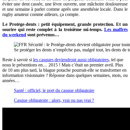
éviter une dent cassée, une lèvre ouverte, une mâchoire douloureuse
et une semaine à parler comme après une anesthésie locale. Dans le
rugby amateur comme ailleurs, ça compte.
Le Protège-dents : petit équipement, grande protection. Et un
sourire qui reste complet à la troisième mi-temps.
Les maffrés
du weekend
sont prévenus…
Se protéger les dents n’empêche pas, malgré tout, les dents d
Reste à savoir si
les casques deviendront aussi obligatoires
, tel que
nous le présentions en… 2015 ! Mais c’était un premier avril. Plus
de 10 ans plus tard, la blague potache pourrait-elle se transformer en
information visionnaire ? Réponse dans quelques semaines, mois, ou
années…
Santé : officiel, le port du casque obligatoire
Casque obligatoire : alors, vrai ou pas vrai ?