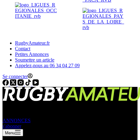
RugbyAmateur.fr
Contact
Petites Annonces
Soumettre un article
Appelez-nous au 06 34 04 27 09
Se connecter
ANNONCES
s'abonner
Menu