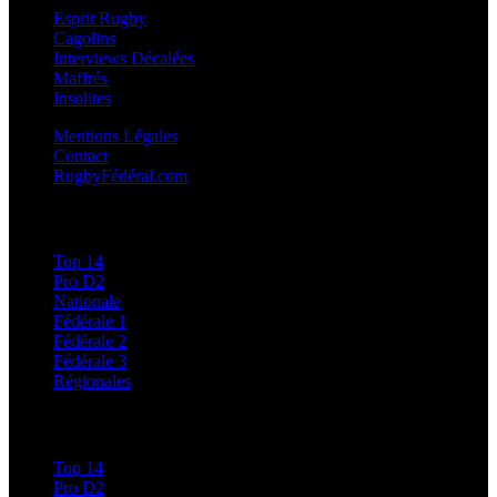
Esprit Rugby
Cagolins
Interviews Décalées
Maffrés
Insolites
Mentions Légales
Contact
RugbyFédéral.com
Calendriers et Résultats
Top 14
Pro D2
Nationale
Fédérale 1
Fédérale 2
Fédérale 3
Régionales
Classements
Top 14
Pro D2