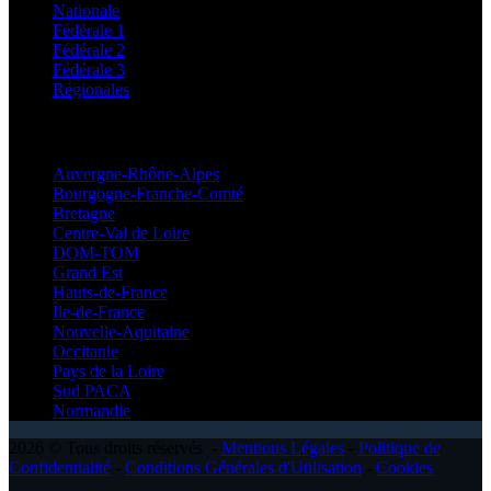
Nationale
Fédérale 1
Fédérale 2
Fédérale 3
Régionales
Régionales
Auvergne-Rhône-Alpes
Bourgogne-Franche-Comté
Bretagne
Centre-Val de Loire
DOM-TOM
Grand Est
Hauts-de-France
Île-de-France
Nouvelle-Aquitaine
Occitanie
Pays de la Loire
Sud PACA
Normandie
2026 © Tous droits réservés -
Mentions Légales
-
Politique de
Confidentialité
-
Conditions Générales d'Utilisation
-
Cookies