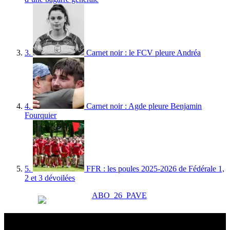
3.
Carnet noir : le FCV pleure Andréa
4.
Carnet noir : Agde pleure Benjamin
Fourquier
5.
FFR : les poules 2025-2026 de Fédérale 1,
2 et 3 dévoilées
Esprit Rugby