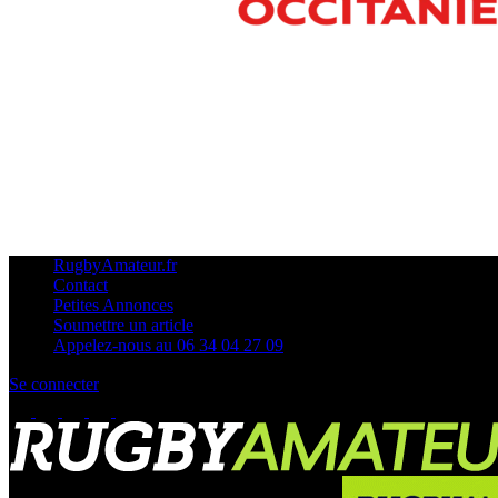
RugbyAmateur.fr
Contact
Petites Annonces
Soumettre un article
Appelez-nous au 06 34 04 27 09
Se connecter