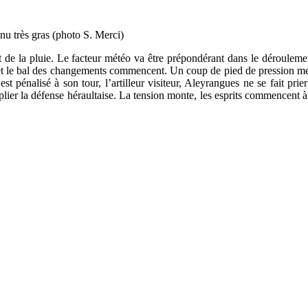
u très gras (photo S. Merci)
 la pluie. Le facteur météo va être prépondérant dans le déroulement 
et le bal des changements commencent. Un coup de pied de pression met à
st pénalisé à son tour, l’artilleur visiteur, Aleyrangues ne se fait pri
 plier la défense héraultaise. La tension monte, les esprits commencent