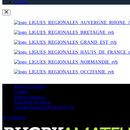
Contact
RugbyAmateur.fr
Contact
Petites Annonces
Soumettre un article
Appelez-nous au 06 34 04 27 09
Se connecter