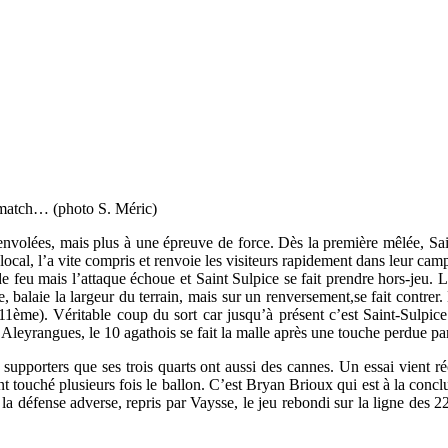
match… (photo S. Méric)
nvolées, mais plus à une épreuve de force. Dès la première mêlée, Saint
e local, l’a vite compris et renvoie les visiteurs rapidement dans leur 
 feu mais l’attaque échoue et Saint Sulpice se fait prendre hors-jeu. L’a
aque, balaie la largeur du terrain, mais sur un renversement,se fait cont
 11ème). Véritable coup du sort car jusqu’à présent c’est Saint-Sulpice
 Aleyrangues, le 10 agathois se fait la malle après une touche perdue par 
supporters que ses trois quarts ont aussi des cannes. Un essai vient ré
 ont touché plusieurs fois le ballon. C’est Bryan Brioux qui est à la co
a défense adverse, repris par Vaysse, le jeu rebondi sur la ligne des 22