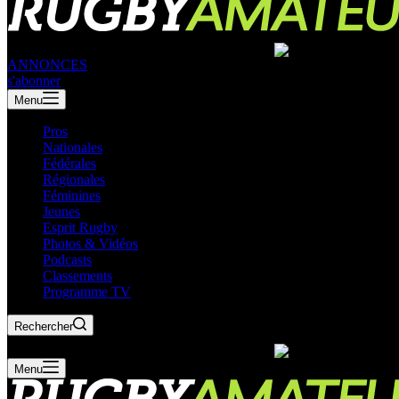
ANNONCES
s'abonner
Menu
Pros
Nationales
Fédérales
Régionales
Féminines
Jeunes
Esprit Rugby
Photos & Vidéos
Podcasts
Classements
Programme TV
Rechercher
Menu