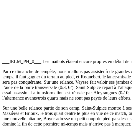
___IELM_PH_0___ Les maillots étaient encore propres en début de 
Par ce dimanche de tempête, nous n’allons pas assister à de grandes e
temps, il faut gagner du terrain au pied, et Roquebert, le lance-missil
sera pas conquérante. Sur une relance, Vaysse fait valoir ses jambes de
l’aide de la barre transversale (0/3, 6’). Saint-Sulpice repart à l’att
essai assassin. La transformation est réussie par Aleyrangues (0-10,
l’alternance avants/trois quarts mais ne sont pas payés de leurs efforts.
Sur une belle relance partie de son camp, Saint-Sulpice montre à ses 
Mazières et Brioux, le trois quart centre le plus en vue de ce match,
une nouvelle attaque, Boyer adresse un petit coup de pied par-dessus l
domine la fin de cette première mi-temps mais n’arrive pas à marquer.