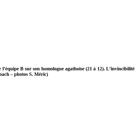
e l’équipe B sur son homologue agathoise (21 à 12). L’invincibilité
oach – photos S. Méric)