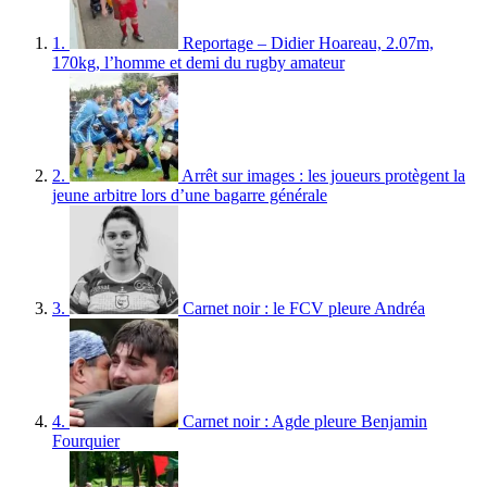
1.
Reportage – Didier Hoareau, 2.07m,
170kg, l’homme et demi du rugby amateur
2.
Arrêt sur images : les joueurs protègent la
jeune arbitre lors d’une bagarre générale
3.
Carnet noir : le FCV pleure Andréa
4.
Carnet noir : Agde pleure Benjamin
Fourquier