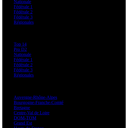
Nationale
Fédérale 1
Fédérale 2
Fédérale 3
Régionales
Classements
Top 14
Pro D2
Nationale
Fédérale 1
Fédérale 2
Fédérale 3
Régionales
Régionales
Auvergne-Rhône-Alpes
Bourgogne-Franche-Comté
Bretagne
Centre-Val de Loire
DOM-TOM
Grand Est