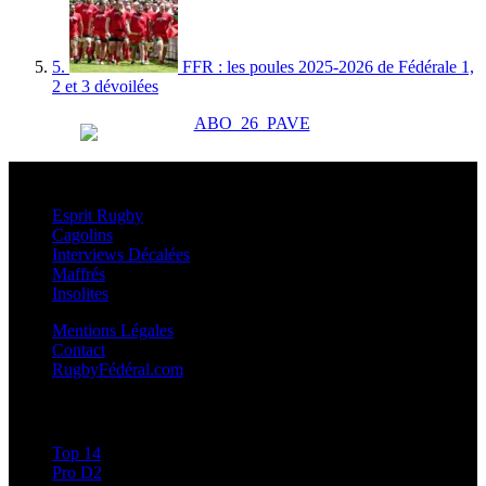
5.
FFR : les poules 2025-2026 de Fédérale 1,
2 et 3 dévoilées
Esprit Rugby
Esprit Rugby
Cagolins
Interviews Décalées
Maffrés
Insolites
Mentions Légales
Contact
RugbyFédéral.com
Calendriers et Résultats
Top 14
Pro D2