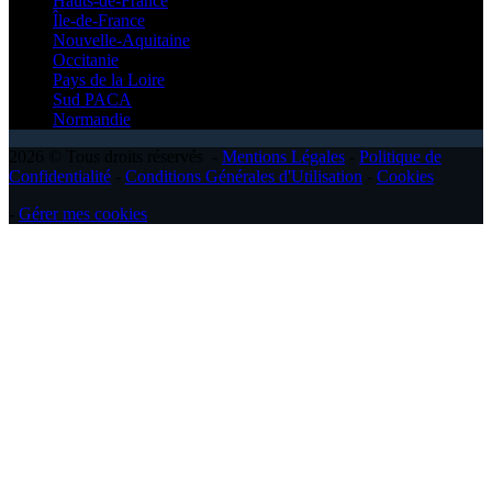
Hauts-de-France
Île-de-France
Nouvelle-Aquitaine
Occitanie
Pays de la Loire
Sud PACA
Normandie
2026 © Tous droits réservés -
Mentions Légales
-
Politique de
Confidentialité
-
Conditions Générales d'Utilisation
-
Cookies
-
Gérer mes cookies