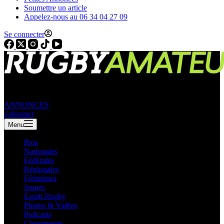
Soumettre un article
Appelez-nous au 06 34 04 27 09
Se connecter
ANNONCES
s'abonner
Menu
Pros
Nationales
Fédérales
Régionales
Féminines
Jeunes
Esprit Rugby
Photos & Vidéos
Podcasts
Classements