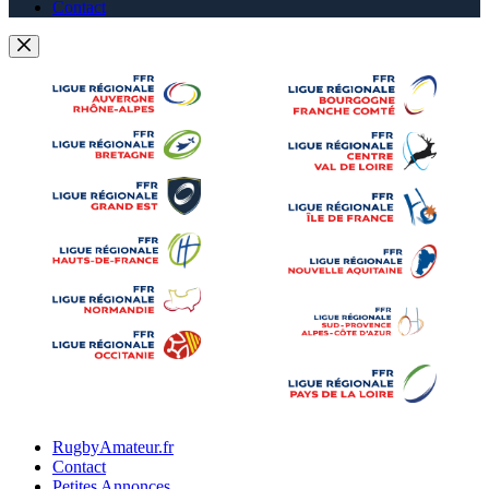
Contact
RugbyAmateur.fr
Contact
Petites Annonces