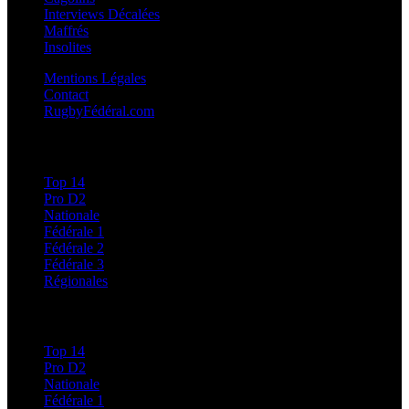
Interviews Décalées
Maffrés
Insolites
Mentions Légales
Contact
RugbyFédéral.com
Calendriers et Résultats
Top 14
Pro D2
Nationale
Fédérale 1
Fédérale 2
Fédérale 3
Régionales
Classements
Top 14
Pro D2
Nationale
Fédérale 1