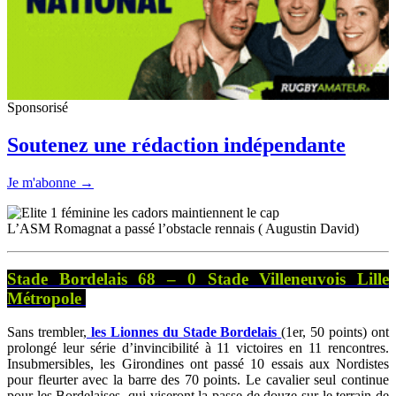
Sponsorisé
Soutenez une rédaction indépendante
Je m'abonne →
L’ASM Romagnat a passé l’obstacle rennais ( Augustin David)
Stade Bordelais 68 – 0 Stade Villeneuvois Lille
Métropole
Sans trembler,
les Lionnes du Stade Bordelais
(1er, 50 points) ont
prolongé leur série d’invincibilité à 11 victoires en 11 rencontres.
Insubmersibles, les Girondines ont passé 10 essais aux Nordistes
pour fleurter avec la barre des 70 points. Le cavalier seul continue
pour les Bordelaises, qui viseront la passe de douze sur le terrain de