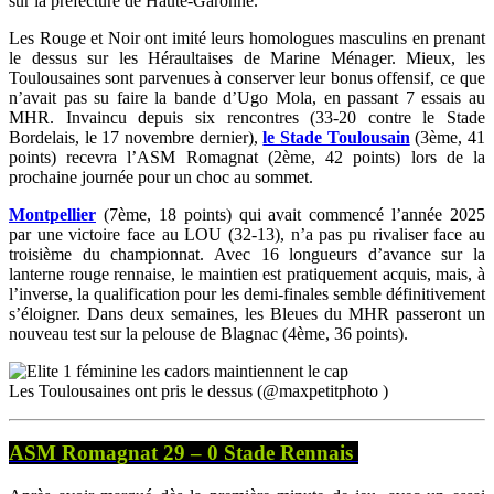
sur la préfecture de Haute-Garonne.
Les Rouge et Noir ont imité leurs homologues masculins en prenant
le dessus sur les Héraultaises de Marine Ménager. Mieux, les
Toulousaines sont parvenues à conserver leur bonus offensif, ce que
n’avait pas su faire la bande d’Ugo Mola, en passant 7 essais au
MHR. Invaincu depuis six rencontres (33-20 contre le Stade
Bordelais, le 17 novembre dernier),
le Stade Toulousain
(3ème, 41
points) recevra l’ASM Romagnat (2ème, 42 points) lors de la
prochaine journée pour un choc au sommet.
Montpellier
(7ème, 18 points) qui avait commencé l’année 2025
par une victoire face au LOU (32-13), n’a pas pu rivaliser face au
troisième du championnat. Avec 16 longueurs d’avance sur la
lanterne rouge rennaise, le maintien est pratiquement acquis, mais, à
l’inverse, la qualification pour les demi-finales semble définitivement
s’éloigner. Dans deux semaines, les Bleues du MHR passeront un
nouveau test sur la pelouse de Blagnac (4ème, 36 points).
Les Toulousaines ont pris le dessus (@maxpetitphoto )
ASM Romagnat 29 – 0 Stade Rennais