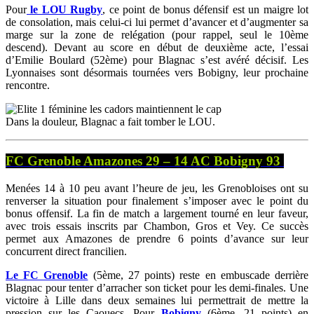
Pour
le LOU Rugby
, ce point de bonus défensif est un maigre lot
de consolation, mais celui-ci lui permet d’avancer et d’augmenter sa
marge sur la zone de relégation (pour rappel, seul le 10ème
descend). Devant au score en début de deuxième acte, l’essai
d’Emilie Boulard (52ème) pour Blagnac s’est avéré décisif. Les
Lyonnaises sont désormais tournées vers Bobigny, leur prochaine
rencontre.
Dans la douleur, Blagnac a fait tomber le LOU.
FC Grenoble Amazones 29 – 14 AC Bobigny 93
Menées 14 à 10 peu avant l’heure de jeu, les Grenobloises ont su
renverser la situation pour finalement s’imposer avec le point du
bonus offensif. La fin de match a largement tourné en leur faveur,
avec trois essais inscrits par Chambon, Gros et Vey. Ce succès
permet aux Amazones de prendre 6 points d’avance sur leur
concurrent direct francilien.
Le FC Grenoble
(5ème, 27 points) reste en embuscade derrière
Blagnac pour tenter d’arracher son ticket pour les demi-finales. Une
victoire à Lille dans deux semaines lui permettrait de mettre la
pression sur les Caouecs. Pour
Bobigny
(6ème, 21 points) en