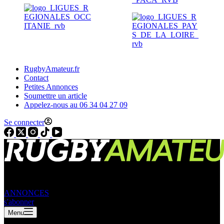
RugbyAmateur.fr
Contact
Petites Annonces
Soumettre un article
Appelez-nous au 06 34 04 27 09
Se connecter
ANNONCES
s'abonner
Menu