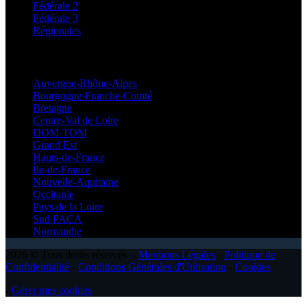
Fédérale 2
Fédérale 3
Régionales
Régionales
Auvergne-Rhône-Alpes
Bourgogne-Franche-Comté
Bretagne
Centre-Val de Loire
DOM-TOM
Grand Est
Hauts-de-France
Île-de-France
Nouvelle-Aquitaine
Occitanie
Pays de la Loire
Sud PACA
Normandie
2026 © Tous droits réservés -
Mentions Légales
-
Politique de
Confidentialité
-
Conditions Générales d'Utilisation
-
Cookies
-
Gérer mes cookies