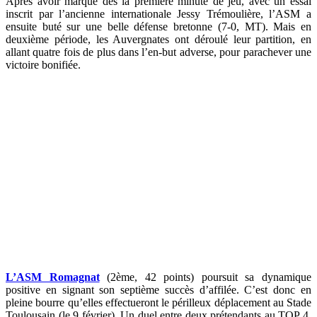
Après avoir marqué dès la première minute de jeu, avec un essai
inscrit par l’ancienne internationale Jessy Trémoulière, l’ASM a
ensuite buté sur une belle défense bretonne (7-0, MT). Mais en
deuxième période, les Auvergnates ont déroulé leur partition, en
allant quatre fois de plus dans l’en-but adverse, pour parachever une
victoire bonifiée.
L’ASM Romagnat
(2ème, 42 points) poursuit sa dynamique
positive en signant son septième succès d’affilée. C’est donc en
pleine bourre qu’elles effectueront le périlleux déplacement au Stade
Toulousain (le 9 février). Un duel entre deux prétendants au TOP 4,