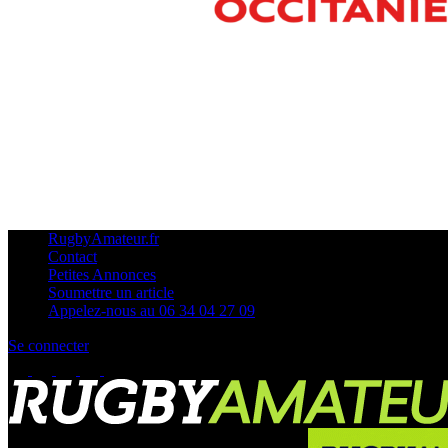
RugbyAmateur.fr
Contact
Petites Annonces
Soumettre un article
Appelez-nous au 06 34 04 27 09
Se connecter