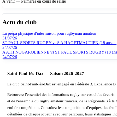
À venir — Palmarès en cours de saisie
Actu du club
La prépa physique d'inter-saison pour rugbyman amateur
31/07/26
ST PAUL SPORTS RUGBY vs S A HAGETMAUTIEN (18 ans et p
24/07/26
A ATH NOGAROLIENNE vs ST PAUL SPORTS RUGBY (18 ans e
24/07/26
Saint-Paul-lès-Dax — Saison 2026-2027
Le club Saint-Paul-lès-Dax est engagé en Fédérale 3, Excellence 
Retrouvez l'essentiel des informations rugby sur vos clubs favoris : r
et de l'ensemble du rugby amateur français, de la Régionale 3 à la 
end de compétition. Consultez les compositions d'équipes, les feuil
détaillées de chaque joueur avec leur parcours, leurs statistiques 