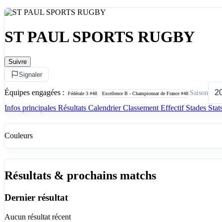
ST PAUL SPORTS RUGBY
Suivre
Signaler
Équipes engagées :
Saison
Fédérale 3
#48
Excellence B - Championnat de France
#48
Infos principales
Résultats
Calendrier
Classement
Effectif
Stades
Stat
Couleurs
Résultats & prochains matchs
Dernier résultat
Aucun résultat récent