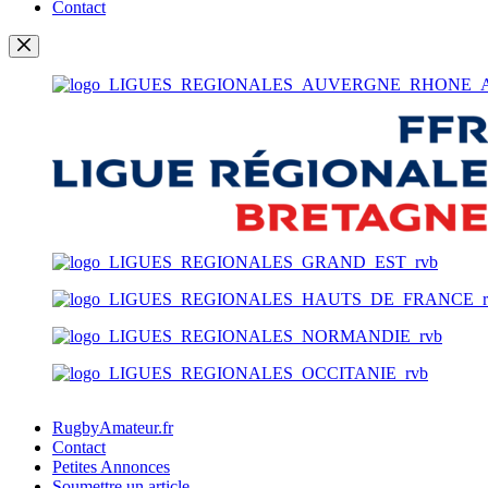
Contact
RugbyAmateur.fr
Contact
Petites Annonces
Soumettre un article