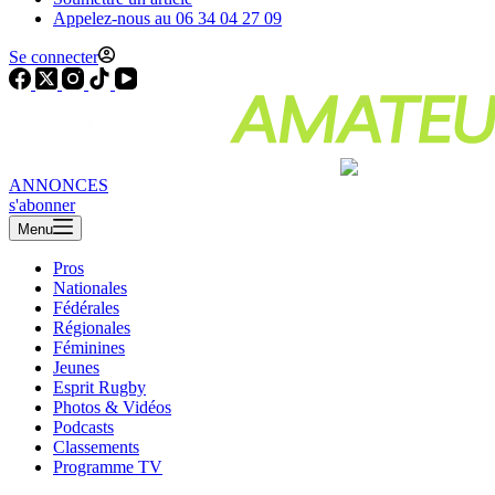
Appelez-nous au 06 34 04 27 09
Se connecter
ANNONCES
s'abonner
Menu
Pros
Nationales
Fédérales
Régionales
Féminines
Jeunes
Esprit Rugby
Photos & Vidéos
Podcasts
Classements
Programme TV