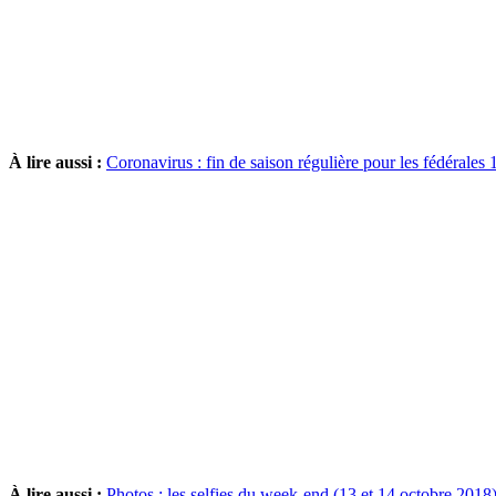
À lire aussi :
Coronavirus : fin de saison régulière pour les fédérales 1
À lire aussi :
Photos : les selfies du week-end (13 et 14 octobre 2018