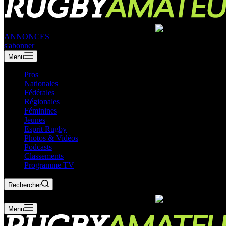
ANNONCES
s'abonner
Menu
Pros
Nationales
Fédérales
Régionales
Féminines
Jeunes
Esprit Rugby
Photos & Vidéos
Podcasts
Classements
Programme TV
Rechercher
Menu