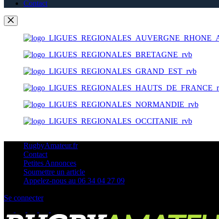
Contact
RugbyAmateur.fr
Contact
Petites Annonces
Soumettre un article
Appelez-nous au 06 34 04 27 09
Se connecter