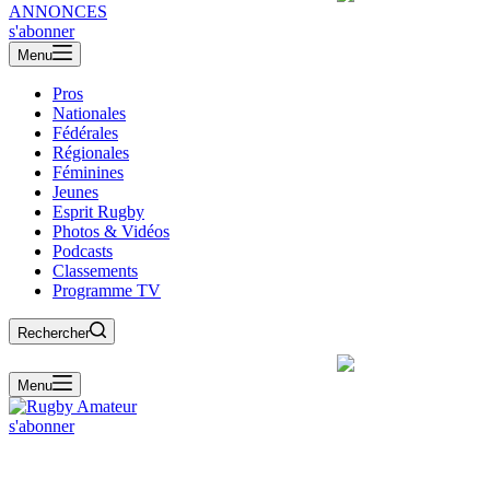
ANNONCES
s'abonner
Menu
Pros
Nationales
Fédérales
Régionales
Féminines
Jeunes
Esprit Rugby
Photos & Vidéos
Podcasts
Classements
Programme TV
Rechercher
Menu
s'abonner