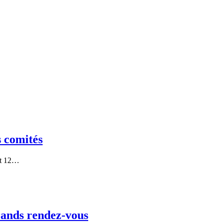
s comités
 et 12…
rands rendez-vous