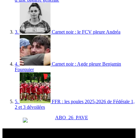
3.
Carnet noir : le FCV pleure Andréa
4.
Carnet noir : Agde pleure Benjamin
Fourquier
5.
FFR : les poules 2025-2026 de Fédérale 1,
2 et 3 dévoilées
Esprit Rugby