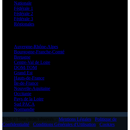
Nationale
Fédérale 1
Fédérale 2
Fédérale 3
Régionales
Régionales
Auvergne-Rhône-Alpes
Bourgogne-Franche-Comté
Bretagne
Centre-Val de Loire
DOM-TOM
Grand Est
Hauts-de-France
Île-de-France
Nouvelle-Aquitaine
Occitanie
Pays de la Loire
Sud PACA
Normandie
2026 © Tous droits réservés -
Mentions Légales
-
Politique de
Confidentialité
-
Conditions Générales d'Utilisation
-
Cookies