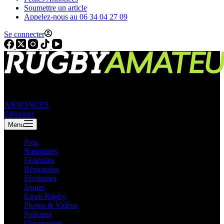
Soumettre un article
Appelez-nous au 06 34 04 27 09
Se connecter
ANNONCES
s'abonner
Menu
Pros
Nationales
Fédérales
Régionales
Féminines
Jeunes
Esprit Rugby
Photos & Vidéos
Podcasts
Classements