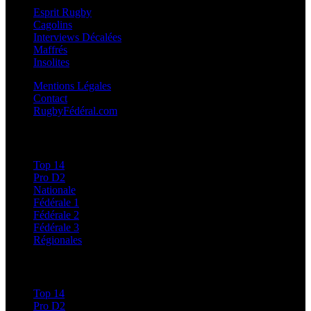
Esprit Rugby
Cagolins
Interviews Décalées
Maffrés
Insolites
Mentions Légales
Contact
RugbyFédéral.com
Calendriers et Résultats
Top 14
Pro D2
Nationale
Fédérale 1
Fédérale 2
Fédérale 3
Régionales
Classements
Top 14
Pro D2