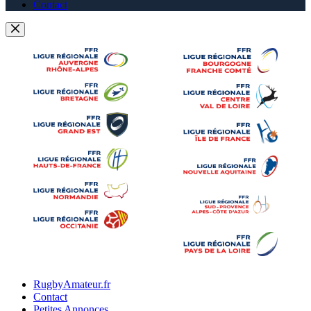
Contact
RugbyAmateur.fr
Contact
Petites Annonces