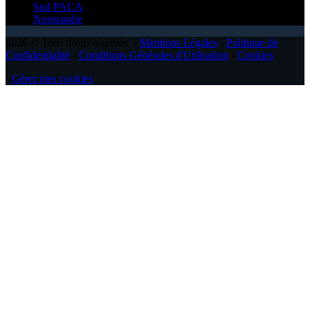
Sud PACA
Normandie
2026 © Tous droits réservés -
Mentions Légales
-
Politique de
Confidentialité
-
Conditions Générales d'Utilisation
-
Cookies
-
Gérer mes cookies