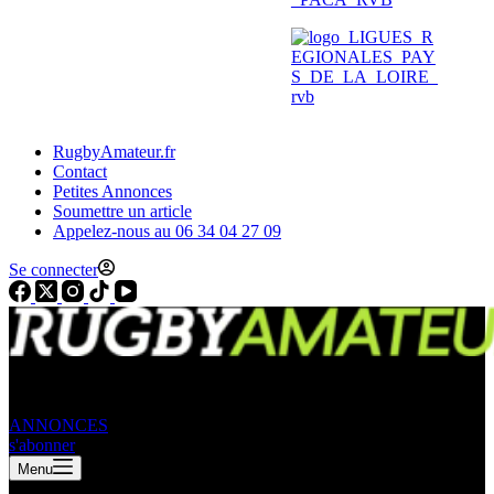
RugbyAmateur.fr
Contact
Petites Annonces
Soumettre un article
Appelez-nous au 06 34 04 27 09
Se connecter
ANNONCES
s'abonner
Menu