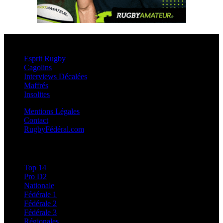
Esprit Rugby
Esprit Rugby
Cagolins
Interviews Décalées
Maffrés
Insolites
Mentions Légales
Contact
RugbyFédéral.com
Calendriers et Résultats
Top 14
Pro D2
Nationale
Fédérale 1
Fédérale 2
Fédérale 3
Régionales