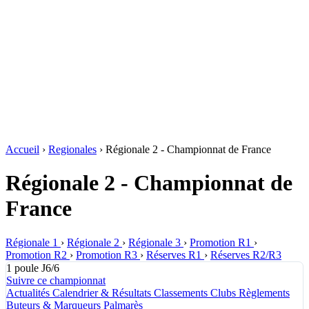
Accueil
›
Regionales
›
Régionale 2 - Championnat de France
Régionale 2 - Championnat de
France
Régionale 1
›
Régionale 2
›
Régionale 3
›
Promotion R1
›
Promotion R2
›
Promotion R3
›
Réserves R1
›
Réserves R2/R3
1 poule
J6/6
Suivre ce championnat
Actualités
Calendrier & Résultats
Classements
Clubs
Règlements
Buteurs & Marqueurs
Palmarès