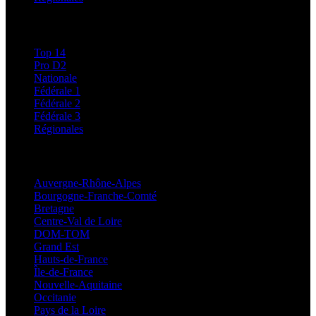
Classements
Top 14
Pro D2
Nationale
Fédérale 1
Fédérale 2
Fédérale 3
Régionales
Régionales
Auvergne-Rhône-Alpes
Bourgogne-Franche-Comté
Bretagne
Centre-Val de Loire
DOM-TOM
Grand Est
Hauts-de-France
Île-de-France
Nouvelle-Aquitaine
Occitanie
Pays de la Loire